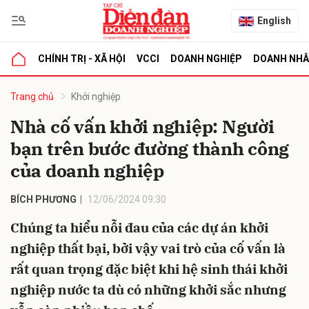
English
CHÍNH TRỊ - XÃ HỘI
VCCI
DOANH NGHIỆP
DOANH NH
bình luận
Trang chủ
Khởi nghiệp
Nhà cố vấn khởi nghiệp: Người
bạn trên bước đường thành công
của doanh nghiệp
BÍCH PHƯƠNG
12/06/2024 09:30
Chúng ta hiểu nỗi đau của các dự án khởi
Hủy
G
nghiệp thất bại, bởi vậy vai trò của cố vấn là
rất quan trọng đặc biệt khi hệ sinh thái khởi
nghiệp nước ta dù có những khởi sắc nhưng