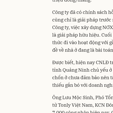
Công ty đã có chính sách hỗ
cũng chỉ là giải pháp trước
Công ty, việc xây dựng NƠ
là giải pháp hữu hiệu. Cuố
thức đi vào hoạt động với g
đề về nhà ở đang là bài toán
Được biết, hiện nay CNLĐ t
tỉnh Quảng Ninh chủ yếu ở đô
chốn ở chưa đảm bảo nên t
thiếu gắn bó với doanh nghi
Ông Lưu Mộc Sinh, Phó Tổn
tử Tonly Việt Nam, KCN Đôn
7.000 công nhân hiện nay, 