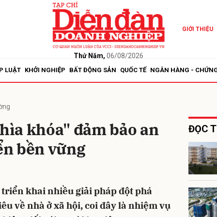
GIỚI THIỆU
bình luận
Thứ Năm,
06/08/2026
P LUẬT
KHỞI NGHIỆP
BẤT ĐỘNG SẢN
QUỐC TẾ
NGÂN HÀNG - CHỨN
ường
Chìa khóa" đảm bảo an
ĐỌC T
iển bền vững
Hủy
G
triển khai nhiều giải pháp đột phá
u về nhà ở xã hội, coi đây là nhiệm vụ