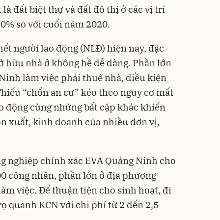
 đất biệt thự và đất đô thị ở các vị trí
-80% so với cuối năm 2020.
ết người lao động (NLĐ) hiện nay, đặc
i sở hữu nhà ở không hề dễ dàng. Phần lớn
inh làm việc phải thuê nhà, điều kiện
Thiếu “chốn an cư” kéo theo nguy cơ mất
lao động cùng những bất cập khác khiến
n xuất, kinh doanh của nhiều đơn vị,
ng nghiệp chính xác EVA Quảng Ninh cho
200 công nhân, phần lớn ở địa phương
àm việc. Để thuận tiện cho sinh hoạt, đi
rọ quanh KCN với chi phí từ 2 đến 2,5