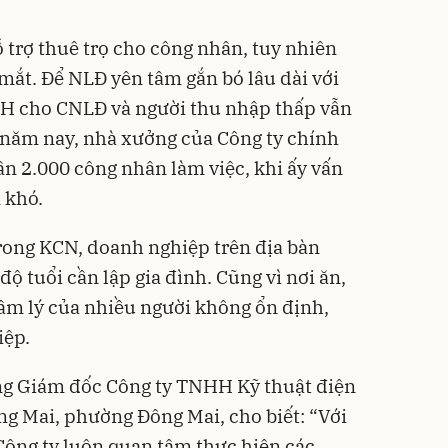
 trợ thuê trọ cho công nhân, tuy nhiên
 mắt. Để NLĐ yên tâm gắn bó lâu dài với
XH cho CNLĐ và người thu nhập thấp vẫn
i năm nay, nhà xưởng của Công ty chính
ần 2.000 công nhân làm việc, khi ấy vấn
 khó.
rong KCN, doanh nghiệp trên địa bàn
̣ tuổi cần lập gia đình. Cũng vì nơi ăn,
âm lý của nhiều người không ổn định,
ệp.
g Giám đốc Công ty TNHH Kỹ thuật điện
g Mai, phường Đông Mai, cho biết: “Với
Công ty luôn quan tâm thực hiện các