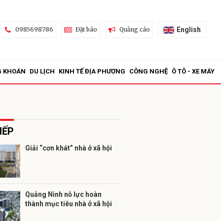
English
0985698786
Đặt báo
Quảng cáo
G KHOÁN
DU LỊCH
KINH TẾ ĐỊA PHƯƠNG
CÔNG NGHỆ
Ô TÔ - XE MÁY
IẾP
Giải “cơn khát” nhà ở xã hội
ửi
Quảng Ninh nỗ lực hoàn
thành mục tiêu nhà ở xã hội