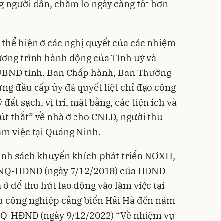
g người dân, chăm lo ngày càng tốt hơn
thể hiện ở các nghị quyết của các nhiệm
hương trình hành động của Tỉnh uỷ và
UBND tỉnh. Ban Chấp hành, Ban Thường
ứng đầu cấp ủy đã quyết liệt chỉ đạo công
đất sạch, vị trí, mặt bằng, các tiện ích và
út thắt” về nhà ở cho CNLĐ, người thu
àm việc tại Quảng Ninh.
ính sách khuyến khích phát triển NƠXH,
3/NQ-HĐND (ngày 7/12/2018) của HĐND
 ở để thu hút lao động vào làm việc tại
u công nghiệp cảng biển Hải Hà đến năm
NQ-HĐND (ngày 9/12/2022) “Về nhiệm vụ