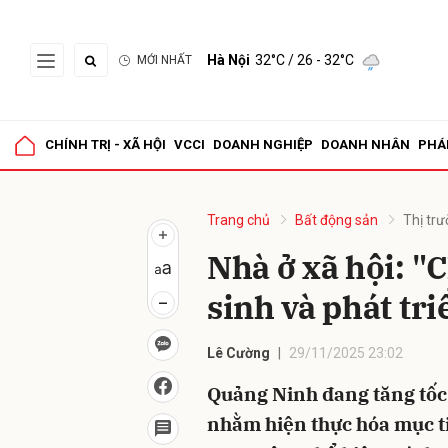
Hà Nội
32°C
/ 26 - 32°C
MỚI NHẤT
Gửi 
CHÍNH TRỊ - XÃ HỘI
VCCI
DOANH NGHIỆP
DOANH NHÂN
PHÁ
Trang chủ
Bất động sản
Thị tr
Nhà ở xã hội: "
sinh và phát tr
Lê Cường
29/11/2025 23:02
Quảng Ninh đang tăng tốc 
nhằm hiện thực hóa mục tiê