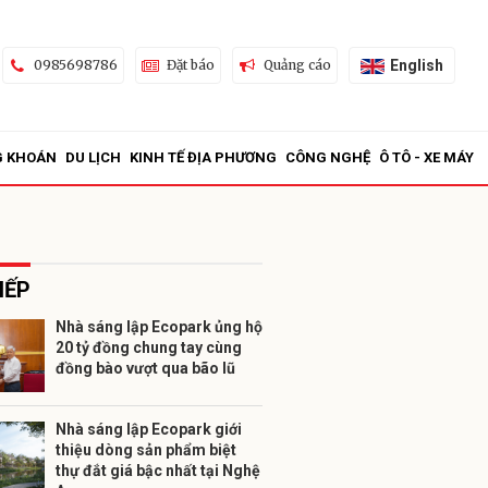
English
0985698786
Đặt báo
Quảng cáo
G KHOÁN
DU LỊCH
KINH TẾ ĐỊA PHƯƠNG
CÔNG NGHỆ
Ô TÔ - XE MÁY
IẾP
Nhà sáng lập Ecopark ủng hộ
20 tỷ đồng chung tay cùng
ửi
đồng bào vượt qua bão lũ
Nhà sáng lập Ecopark giới
thiệu dòng sản phẩm biệt
thự đắt giá bậc nhất tại Nghệ