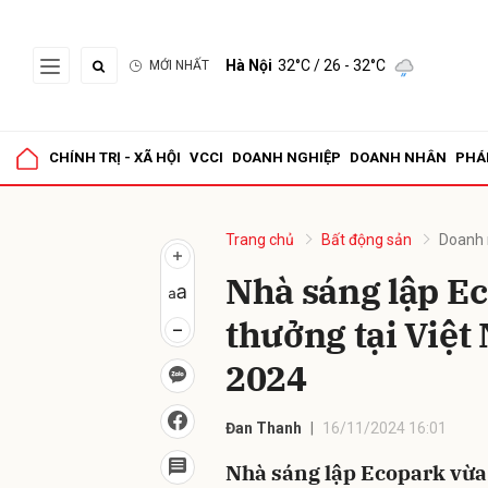
Hà Nội
32°C
/ 26 - 32°C
MỚI NHẤT
Gửi 
CHÍNH TRỊ - XÃ HỘI
VCCI
DOANH NGHIỆP
DOANH NHÂN
PHÁ
Trang chủ
Bất động sản
Doanh 
Nhà sáng lập Ec
thưởng tại Việ
2024
Đan Thanh
16/11/2024 16:01
Nhà sáng lập Ecopark vừa