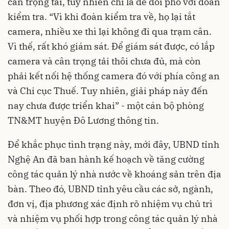
cân trọng tải, tuy nhiên chỉ là để đối phó với đoàn
kiểm tra. “Vì khi đoàn kiểm tra về, họ lại tắt
camera, nhiều xe thì lại không đi qua trạm cân.
Vì thế, rất khó giám sát. Để giám sát được, có lắp
camera và cân trọng tải thôi chưa đủ, mà còn
phải kết nối hệ thống camera đó với phía công an
và Chi cục Thuế. Tuy nhiên, giải pháp này đến
nay chưa được triển khai” - một cán bộ phòng
TN&MT huyện Đô Lương thông tin.
Để khắc phục tình trạng này, mới đây, UBND tỉnh
Nghệ An đã ban hành kế hoạch về tăng cường
công tác quản lý nhà nước về khoáng sản trên địa
bàn. Theo đó, UBND tỉnh yêu cầu các sở, ngành,
đơn vị, địa phương xác định rõ nhiệm vụ chủ trì
và nhiệm vụ phối hợp trong công tác quản lý nhà