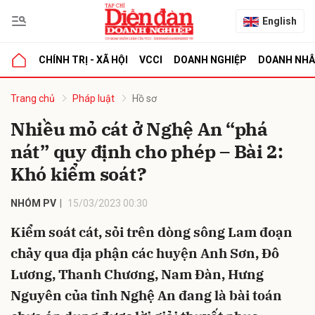
English
CHÍNH TRỊ - XÃ HỘI
VCCI
DOANH NGHIỆP
DOANH NH
bình luận
Trang chủ
Pháp luật
Hồ sơ
Nhiều mỏ cát ở Nghệ An “phá
nát” quy định cho phép – Bài 2:
Khó kiểm soát?
NHÓM PV
15/03/2023 00:30
Kiểm soát cát, sỏi trên dòng sông Lam đoạn
Hủy
G
chảy qua địa phận các huyện Anh Sơn, Đô
Lương, Thanh Chương, Nam Đàn, Hưng
Nguyên của tỉnh Nghệ An đang là bài toán