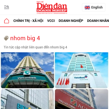
English
CHÍNH TRỊ - XÃ HỘI
VCCI
DOANH NGHIỆP
DOANH NHÂN
nhom big 4
Tin tức cập nhật liên quan đến nhom big 4