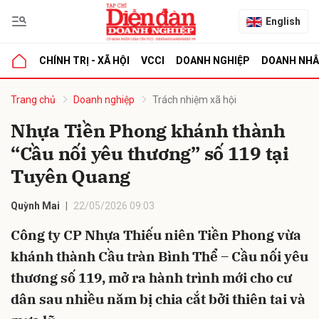
English
CHÍNH TRỊ - XÃ HỘI
VCCI
DOANH NGHIỆP
DOANH NH
bình luận
Trang chủ
Doanh nghiệp
Trách nhiệm xã hội
Nhựa Tiền Phong khánh thành
“Cầu nối yêu thương” số 119 tại
Tuyên Quang
Quỳnh Mai
22/05/2026 09:03
Công ty CP Nhựa Thiếu niên Tiền Phong vừa
Hủy
G
khánh thành Cầu tràn Bình Thể – Cầu nối yêu
thương số 119, mở ra hành trình mới cho cư
dân sau nhiều năm bị chia cắt bởi thiên tai và