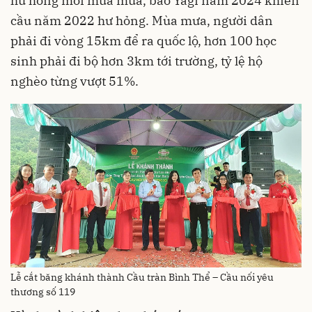
hư hỏng mỗi mùa mưa, bão Yagi năm 2024 khiến
cầu năm 2022 hư hỏng. Mùa mưa, người dân
phải đi vòng 15km để ra quốc lộ, hơn 100 học
sinh phải đi bộ hơn 3km tới trường, tỷ lệ hộ
nghèo từng vượt 51%.
Lễ cắt băng khánh thành Cầu tràn Bình Thể – Cầu nối yêu
thương số 119