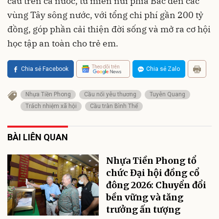
cầu trên cả nước, từ miền núi phía Bắc đến các
vùng Tây sông nước, với tổng chi phí gần 200 tỷ
đồng, góp phần cải thiện đời sống và mở ra cơ hội
học tập an toàn cho trẻ em.
Theo dõi trên
Chia sẻ Facebook
Chia sẻ Zalo
Nhựa Tiền Phong
Cầu nối yêu thương
Tuyên Quang
Trách nhiệm xã hội
Cầu tràn Bình Thể
BÀI LIÊN QUAN
Nhựa Tiền Phong tổ
chức Đại hội đồng cổ
đông 2026: Chuyển đổi
bền vững và tăng
trưởng ấn tượng