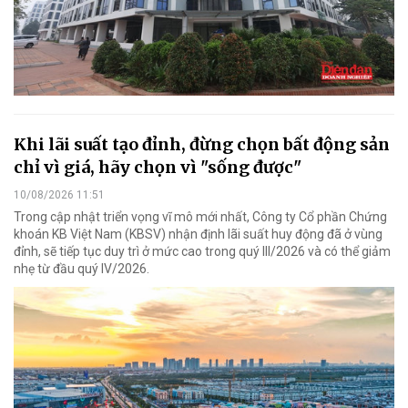
Khi lãi suất tạo đỉnh, đừng chọn bất động sản
chỉ vì giá, hãy chọn vì "sống được"
10/08/2026 11:51
Trong cập nhật triển vọng vĩ mô mới nhất, Công ty Cổ phần Chứng
khoán KB Việt Nam (KBSV) nhận định lãi suất huy động đã ở vùng
đỉnh, sẽ tiếp tục duy trì ở mức cao trong quý III/2026 và có thể giảm
nhẹ từ đầu quý IV/2026.