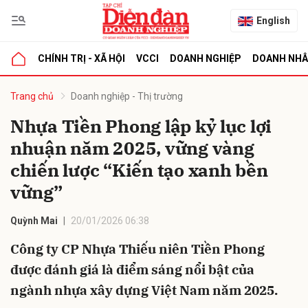
English
CHÍNH TRỊ - XÃ HỘI
VCCI
DOANH NGHIỆP
DOANH NH
bình luận
Trang chủ
Doanh nghiệp - Thị trường
Nhựa Tiền Phong lập kỷ lục lợi
nhuận năm 2025, vững vàng
chiến lược “Kiến tạo xanh bền
vững”
Quỳnh Mai
20/01/2026 06:38
Hủy
G
Công ty CP Nhựa Thiếu niên Tiền Phong
được đánh giá là điểm sáng nổi bật của
ngành nhựa xây dựng Việt Nam năm 2025.