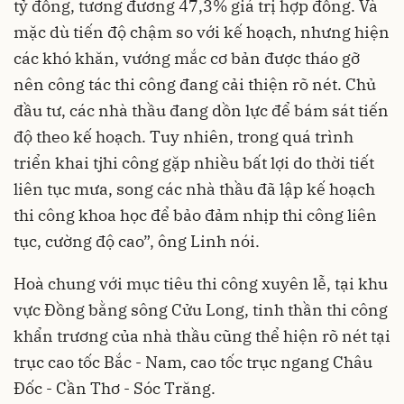
tỷ đồng, tương đương 47,3% giá trị hợp đồng. Và
mặc dù tiến độ chậm so với kế hoạch, nhưng hiện
các khó khăn, vướng mắc cơ bản được tháo gỡ
nên công tác thi công đang cải thiện rõ nét. Chủ
đầu tư, các nhà thầu đang dồn lực để bám sát tiến
độ theo kế hoạch. Tuy nhiên, trong quá trình
triển khai tjhi công gặp nhiều bất lợi do thời tiết
liên tục mưa, song các nhà thầu đã lập kế hoạch
thi công khoa học để bảo đảm nhịp thi công liên
tục, cường độ cao”, ông Linh nói.
Hoà chung với mục tiêu thi công xuyên lễ, tại khu
vực Đồng bằng sông Cửu Long, tinh thần thi công
khẩn trương của nhà thầu cũng thể hiện rõ nét tại
trục cao tốc Bắc - Nam, cao tốc trục ngang Châu
Đốc - Cần Thơ - Sóc Trăng.