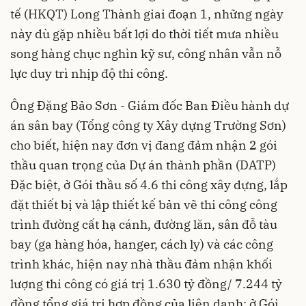
tế (HKQT) Long Thành giai đoạn 1, những ngày
này dù gặp nhiều bất lợi do thời tiết mưa nhiều
song hàng chục nghìn kỹ sư, công nhân vẫn nỗ
lực duy trì nhịp độ thi công.
Ông Đặng Bảo Sơn - Giám đốc Ban Điều hành dự
án sân bay (Tổng công ty Xây dựng Trường Sơn)
cho biết, hiện nay đơn vị đang đảm nhận 2 gói
thầu quan trọng của Dự án thành phần (DATP)
Đặc biệt, ở Gói thầu số 4.6 thi công xây dựng, lắp
đặt thiết bị và lập thiết kế bản vẽ thi công công
trình đường cất hạ cánh, đường lăn, sân đỗ tàu
bay (ga hàng hóa, hanger, cách ly) và các công
trình khác, hiện nay nhà thầu đảm nhận khối
lượng thi công có giá trị 1.630 tỷ đồng/ 7.244 tỷ
đồng tổng giá trị hợp đồng của liên danh; ở Gói