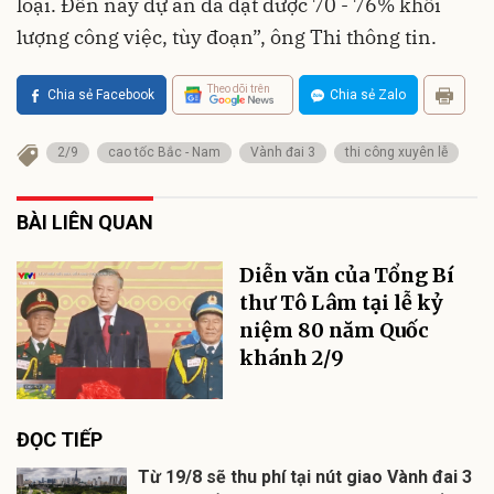
loại. Đến nay dự án đã đạt được 70 - 76% khối
lượng công việc, tùy đoạn”, ông Thi thông tin.
Theo dõi trên
Chia sẻ Facebook
Chia sẻ Zalo
2/9
cao tốc Bắc - Nam
Vành đai 3
thi công xuyên lễ
BÀI LIÊN QUAN
Diễn văn của Tổng Bí
thư Tô Lâm tại lễ kỷ
niệm 80 năm Quốc
khánh 2/9
ĐỌC TIẾP
Từ 19/8 sẽ thu phí tại nút giao Vành đai 3