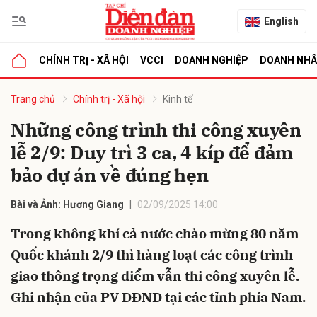
English
CHÍNH TRỊ - XÃ HỘI
VCCI
DOANH NGHIỆP
DOANH NH
bình luận
Trang chủ
Chính trị - Xã hội
Kinh tế
Những công trình thi công xuyên
lễ 2/9: Duy trì 3 ca, 4 kíp để đảm
bảo dự án về đúng hẹn
Bài và Ảnh: Hương Giang
02/09/2025 14:00
Trong không khí cả nước chào mừng 80 năm
Hủy
G
Quốc khánh 2/9 thì hàng loạt các công trình
giao thông trọng điểm vẫn thi công xuyên lễ.
Ghi nhận của PV DĐND tại các tỉnh phía Nam.