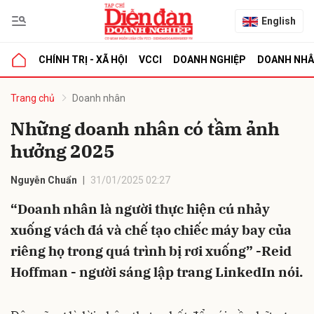
English
CHÍNH TRỊ - XÃ HỘI
VCCI
DOANH NGHIỆP
DOANH NH
bình luận
Trang chủ
Doanh nhân
Những doanh nhân có tầm ảnh
hưởng 2025
Nguyễn Chuẩn
31/01/2025 02:27
“Doanh nhân là người thực hiện cú nhảy
xuống vách đá và chế tạo chiếc máy bay của
Hủy
G
riêng họ trong quá trình bị rơi xuống” -Reid
Hoffman - người sáng lập trang LinkedIn nói.