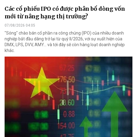
Các cổ phiếu IPO có được phân bổ dòng vốn
mới từ nâng hạng thị trường?
07/08/2026 04:05
"Sóng" chào bán cổ phần ra công chúng (IPO) của nhiều doanh
nghiệp bắt đầu dâng trở lại từ quý II/2026, với sự xuất hiện của
DMX, LPS, DVV, AMY... và tới đây sẽ còn hàng loạt doanh nghiệp
khác.