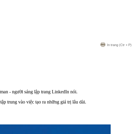
In trang
(Ctr + P)
man - người sáng lập trang LinkedIn nói.
 trung vào việc tạo ra những giá trị lâu dài.