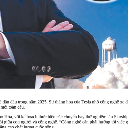
 dẫn đầu trong năm 2025. Sự thăng hoa của Tesla nhờ công nghệ xe đi
 mới toàn cầu.
sao Hỏa, với kế hoạch thực hiện các chuyến bay thử nghiệm tàu Starshi
ối giữa con người và công nghệ. “Công nghệ cần phải hướng tới việc 
nâng cao chất lượng cuộc sống.