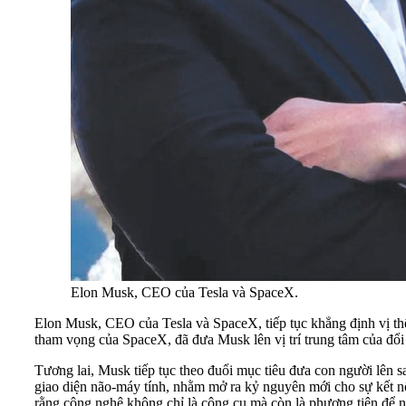
Elon Musk, CEO của Tesla và SpaceX.
Elon Musk, CEO của Tesla và SpaceX, tiếp tục khẳng định vị thế
tham vọng của SpaceX, đã đưa Musk lên vị trí trung tâm của đổi
Tương lai, Musk tiếp tục theo đuổi mục tiêu đưa con người lên 
giao diện não-máy tính, nhằm mở ra kỷ nguyên mới cho sự kết n
rằng công nghệ không chỉ là công cụ mà còn là phương tiện để 