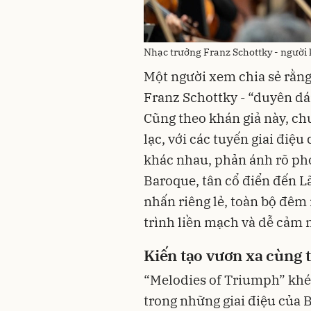
Nhạc trưởng Franz Schottky - người 
Một người xem chia sẻ rằn
Franz Schottky - “duyên dá
Cũng theo khán giả này, ch
lạc, với các tuyến giai điệ
khác nhau, phản ánh rõ pho
Baroque, tân cổ điển đến 
nhấn riêng lẻ, toàn bộ đêm
trình liền mạch và dễ cảm 
Kiến tạo vươn xa cùng 
“Melodies of Triumph” khép
trong những giai điệu của 