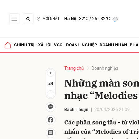
Hà Nội
32°C
/ 26 - 32°C
MỚI NHẤT
Gửi 
CHÍNH TRỊ - XÃ HỘI
VCCI
DOANH NGHIỆP
DOANH NHÂN
PHÁ
Trang chủ
Doanh nghiệp
Những màn song
nhạc “Melodies
Bách Thuận
20/04/2026 21:09
Các phần song tấu - từ vio
nhấn của “Melodies of Tr