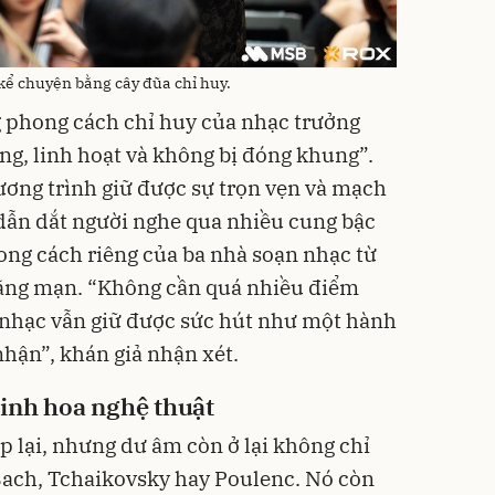
kể chuyện bằng cây đũa chỉ huy.
g phong cách chỉ huy của nhạc trưởng
ng, linh hoạt và không bị đóng khung”.
ương trình giữ được sự trọn vẹn và mạch
u dẫn dắt người nghe qua nhiều cung bậc
ng cách riêng của ba nhà soạn nhạc từ
Lãng mạn. “Không cần quá nhiều điểm
 nhạc vẫn giữ được sức hút như một hành
nhận”, khán giả nhận xét.
tinh hoa nghệ thuật
 lại, nhưng dư âm còn ở lại không chỉ
Bach, Tchaikovsky hay Poulenc. Nó còn