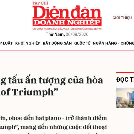
GIỚI THIỆU
bình luận
Thứ Năm,
06/08/2026
P LUẬT
KHỞI NGHIỆP
BẤT ĐỘNG SẢN
QUỐC TẾ
NGÂN HÀNG - CHỨN
 tấu ấn tượng của hòa
ĐỌC T
 of Triumph”
Hủy
G
lin, oboe đến hai piano - trở thành điểm
iumph”, mang đến những cuộc đối thoại