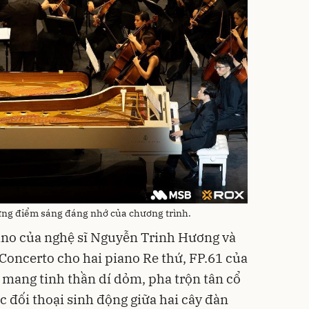
ững điểm sáng đáng nhớ của chương trình.
ano của nghệ sĩ Nguyễn Trinh Hương và
oncerto cho hai piano Re thứ, FP.61 của
mang tinh thần dí dỏm, pha trộn tân cổ
c đối thoại sinh động giữa hai cây đàn