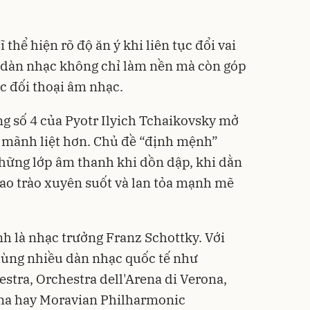
 thể hiện rõ độ ăn ý khi liên tục đổi vai
i dàn nhạc không chỉ làm nền mà còn góp
c đối thoại âm nhạc.
ng số 4 của Pyotr Ilyich Tchaikovsky mở
 mãnh liệt hơn. Chủ đề “định mệnh”
hững lớp âm thanh khi dồn dập, khi dằn
 cao trào xuyên suốt và lan tỏa mạnh mẽ
nh là nhạc trưởng Franz Schottky. Với
cùng nhiều dàn nhạc quốc tế như
tra, Orchestra dell'Arena di Verona,
ana hay Moravian Philharmonic