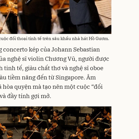
cuộc đối thoại tinh tế trên sâu khấu nhà hát Hồ Gươm.
g concerto kép của Johann Sebastian
của nghệ sĩ violin Chương Vũ, người được
 tinh tế, giàu chất thơ và nghệ sĩ oboe
iàu tiềm năng đến từ Singapore. Âm
ã hòa quyện mà tạo nên một cuộc “đối
 và đầy tính gợi mở.