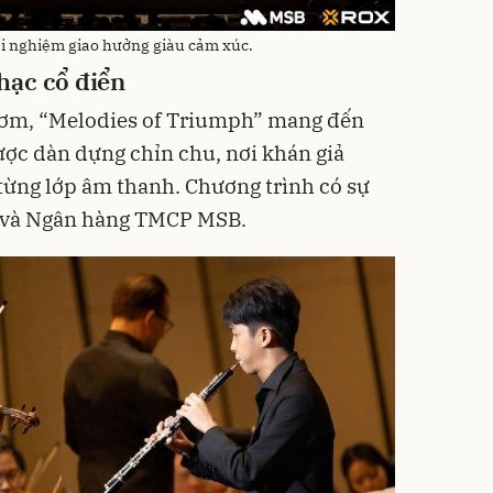
i nghiệm giao hưởng giàu cảm xúc.
hạc cổ điển
Gươm, “Melodies of Triumph” mang đến
ợc dàn dựng chỉn chu, nơi khán giả
từng lớp âm thanh. Chương trình có sự
 và Ngân hàng TMCP MSB.