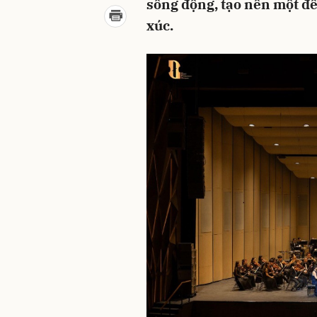
sống động, tạo nên một đ
xúc.