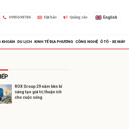
English
0985698786
Đặt báo
Quảng cáo
G KHOÁN
DU LỊCH
KINH TẾ ĐỊA PHƯƠNG
CÔNG NGHỆ
Ô TÔ - XE MÁY
IẾP
ROX Group 29 năm bền bỉ
sáng tạo giá trị thuận ích
ửi
cho cuộc sống