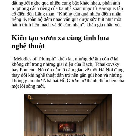
dắt người nghe qua nhiều cung bậc khác nhau, phản ánh
rõ phong cách riêng của ba nhà soạn nhạc từ Baroque, tân
cổ điển đến Lãng mạn. “Không cần quá nhiều điểm nhấn
riêng lẻ, toàn bộ đêm nhạc vẫn giữ được sức hút như một
hành trình liền mạch và dễ cảm nhận”, khán giả nhận xét.
Kiến tạo vươn xa cùng tinh hoa
nghệ thuật
“Melodies of Triumph” khép lại, nhưng dư âm còn ở lại
không chỉ trong những giai điệu của Bach, Tchaikovsky
hay Poulenc. Nó còn nằm ở cảm giác về một Hà Nội đang
thay đổi khi nghệ thuật dần trở nên gần gũi hơn và những
không gian như Nhà hát Hồ Gươm trở thành điểm hẹn của
một lối sống mới.