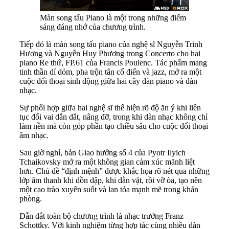
Màn song tấu Piano là một trong những điểm
sáng đáng nhớ của chương trình.
Tiếp đó là màn song tấu piano của nghệ sĩ Nguyễn Trinh
Hương và Nguyễn Huy Phương trong Concerto cho hai
piano Re thứ, FP.61 của Francis Poulenc. Tác phẩm mang
tinh thần dí dỏm, pha trộn tân cổ điển và jazz, mở ra một
cuộc đối thoại sinh động giữa hai cây đàn piano và dàn
nhạc.
Sự phối hợp giữa hai nghệ sĩ thể hiện rõ độ ăn ý khi liên
tục đổi vai dẫn dắt, nâng đỡ, trong khi dàn nhạc không chỉ
làm nền mà còn góp phần tạo chiều sâu cho cuộc đối thoại
âm nhạc.
Sau giờ nghỉ, bản Giao hưởng số 4 của Pyotr Ilyich
Tchaikovsky mở ra một không gian cảm xúc mãnh liệt
hơn. Chủ đề “định mệnh” được khắc họa rõ nét qua những
lớp âm thanh khi dồn dập, khi dằn vặt, rồi vỡ òa, tạo nên
một cao trào xuyên suốt và lan tỏa mạnh mẽ trong khán
phòng.
Dẫn dắt toàn bộ chương trình là nhạc trưởng Franz
Schottky. Với kinh nghiệm từng hợp tác cùng nhiều dàn