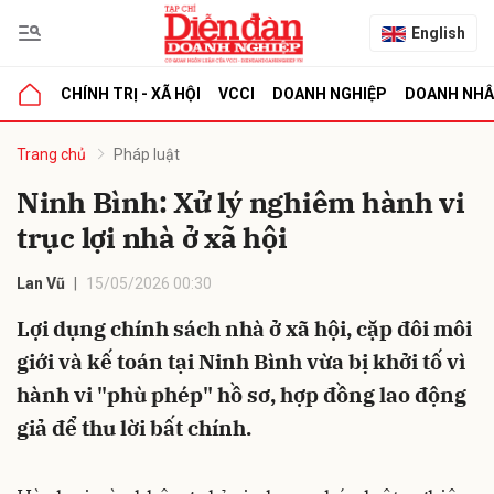
English
CHÍNH TRỊ - XÃ HỘI
VCCI
DOANH NGHIỆP
DOANH NH
bình luận
Trang chủ
Pháp luật
Ninh Bình: Xử lý nghiêm hành vi
trục lợi nhà ở xã hội
Lan Vũ
15/05/2026 00:30
Lợi dụng chính sách nhà ở xã hội, cặp đôi môi
giới và kế toán tại Ninh Bình vừa bị khởi tố vì
Hủy
G
hành vi "phù phép" hồ sơ, hợp đồng lao động
giả để thu lời bất chính.