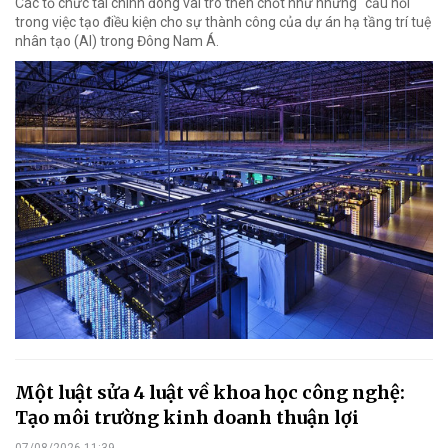
Các tổ chức tài chính đóng vai trò then chốt như những "cầu nối"
trong việc tạo điều kiện cho sự thành công của dự án hạ tầng trí tuệ
nhân tạo (AI) trong Đông Nam Á.
Một luật sửa 4 luật về khoa học công nghệ:
Tạo môi trường kinh doanh thuận lợi
07/08/2026 11:39