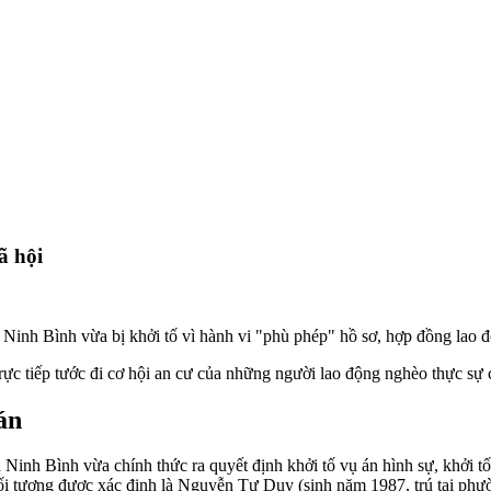
ã hội
i Ninh Bình vừa bị khởi tố vì hành vi "phù phép" hồ sơ, hợp đồng lao độ
ực tiếp tước đi cơ hội an cư của những người lao động nghèo thực sự 
án
Ninh Bình vừa chính thức ra quyết định khởi tố vụ án hình sự, khởi tố 
 đối tượng được xác định là Nguyễn Tư Duy (sinh năm 1987, trú tại ph