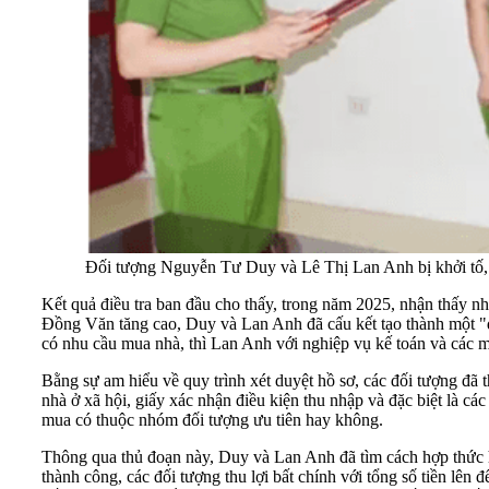
Đối tượng Nguyễn Tư Duy và Lê Thị Lan Anh bị khởi tố, b
Kết quả điều tra ban đầu cho thấy, trong năm 2025, nhận thấy n
Đồng Văn tăng cao, Duy và Lan Anh đã cấu kết tạo thành một "
có nhu cầu mua nhà, thì Lan Anh với nghiệp vụ kế toán và các 
Bằng sự am hiểu về quy trình xét duyệt hồ sơ, các đối tượng đã 
nhà ở xã hội, giấy xác nhận điều kiện thu nhập và đặc biệt là cá
mua có thuộc nhóm đối tượng ưu tiên hay không.
Thông qua thủ đoạn này, Duy và Lan Anh đã tìm cách hợp thức h
thành công, các đối tượng thu lợi bất chính với tổng số tiền lê