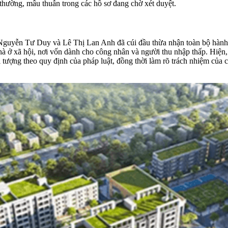
t thường, mâu thuẫn trong các hồ sơ đang chờ xét duyệt.
, Nguyễn Tư Duy và Lê Thị Lan Anh đã cúi đầu thừa nhận toàn bộ hành 
 nhà ở xã hội, nơi vốn dành cho công nhân và người thu nhập thấp. Hiện
 tượng theo quy định của pháp luật, đồng thời làm rõ trách nhiệm của c