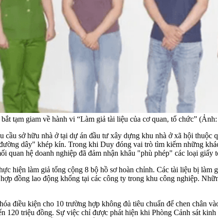
ắt tạm giam về hành vi “Làm giả tài liệu của cơ quan, tổ chức” (Ảnh
hu cầu sở hữu nhà ở tại dự án đầu tư xây dựng khu nhà ở xã hội thuộc 
đường dây" khép kín. Trong khi Duy đóng vai trò tìm kiếm những khác
mối quan hệ doanh nghiệp đã đảm nhận khâu "phù phép" các loại giấy t
thực hiện làm giả tổng cộng 8 bộ hồ sơ hoàn chỉnh. Các tài liệu bị là
c hợp đồng lao động khống tại các công ty trong khu công nghiệp. Những
óa điều kiện cho 10 trường hợp không đủ tiêu chuẩn để chen chân vào
n đến 120 triệu đồng. Sự việc chỉ được phát hiện khi Phòng Cảnh sát ki