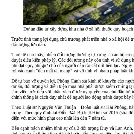
Dự án đầu tư xây dựng khu nhà ở xã hội thuộc quy hoạch
Trước tình trạng lợi dụng chủ trương phát triển nhà ở xã hội để
đối tượng lừa đảo.
Thực tế cho thấy, nhiều đối tượng thường tự xưng là cán bộ cơ q
duyệt điều kiện pháp lý. Các đối tượng này còn tinh vi sử dụng h
phí đặt cọc, phí giữ chỗ của người dân rồi cắt đứt liên lạc. N
rơi vào cảnh "tiền mất tật mang" và vô tình vi phạm pháp luật kh
Để tự bảo vệ quyền lợi, Phòng Cảnh sát kinh tế khuyến cáo người
dự án, đối tượng và điều kiện mua nhà phải được kiểm chứng tạ
làm việc trực tiếp với nhân viên được ủy quyền của chủ đầu tư, t
chính thống là cách duy nhất để người lao động tránh được bẫy 
Theo Luật sư Nguyễn Văn Thuận – Đoàn luật sư Hải Phòng, hành 
trọng. Theo quy định tại Điều 341 Bộ luật Hình sự 2015 (sửa đổi, 
diện với mức hình phạt cao nhất lên đến 7 năm tù.
Bên cạnh trách nhiệm hình sự của 2 đối tượng Duy và Lan Anh,
tình cung cấp thông tin sai lệch hoặc tiếp tay cho việc làm giả h