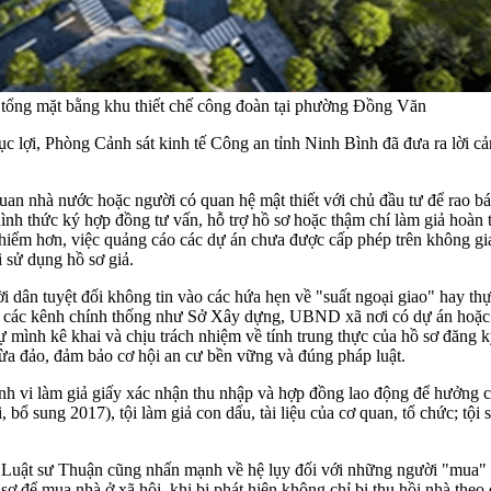
 tổng mặt bằng khu thiết chế công đoàn tại phường Đồng Văn
 trục lợi, Phòng Cảnh sát kinh tế Công an tỉnh Ninh Bình đã đưa ra lời
uan nhà nước hoặc người có quan hệ mật thiết với chủ đầu tư để rao bá
ình thức ký hợp đồng tư vấn, hỗ trợ hồ sơ hoặc thậm chí làm giả hoàn to
guy hiểm hơn, việc quảng cáo các dự án chưa được cấp phép trên không 
i sử dụng hồ sơ giả.
 dân tuyệt đối không tin vào các hứa hẹn về "suất ngoại giao" hay th
i các kênh chính thống như Sở Xây dựng, UBND xã nơi có dự án hoặc t
ự mình kê khai và chịu trách nhiệm về tính trung thực của hồ sơ đăng ký
lừa đảo, đảm bảo cơ hội an cư bền vững và đúng pháp luật.
vi làm giả giấy xác nhận thu nhập và hợp đồng lao động để hưởng ch
bổ sung 2017), tội làm giả con dấu, tài liệu của cơ quan, tổ chức; tội 
 Luật sư Thuận cũng nhấn mạnh về hệ lụy đối với những người "mua" 
ồ sơ để mua nhà ở xã hội, khi bị phát hiện không chỉ bị thu hồi nhà the