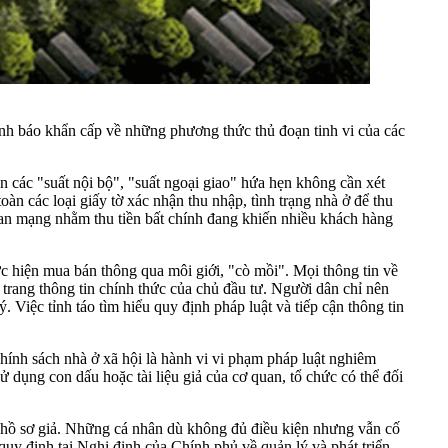
 cảnh báo khẩn cấp về những phương thức thủ đoạn tinh vi của các
n các "suất nội bộ", "suất ngoại giao" hứa hẹn không cần xét
àn các loại giấy tờ xác nhận thu nhập, tình trạng nhà ở để thu
gian mạng nhằm thu tiền bất chính đang khiến nhiều khách hàng
ực hiện mua bán thông qua môi giới, "cò mồi". Mọi thông tin về
rang thông tin chính thức của chủ đầu tư. Người dân chỉ nên
. Việc tỉnh táo tìm hiểu quy định pháp luật và tiếp cận thông tin
ính sách nhà ở xã hội là hành vi vi phạm pháp luật nghiêm
sử dụng con dấu hoặc tài liệu giả của cơ quan, tổ chức có thể đối
hồ sơ giả. Những cá nhân dù không đủ điều kiện nhưng vẫn cố
o quy định tại Nghị định của Chính phủ về quản lý và phát triển