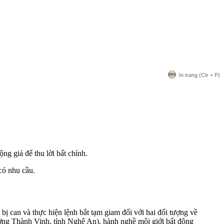
In trang
(Ctr + P)
ng giả để thu lời bất chính.
có nhu cầu.
bị can và thực hiện lệnh bắt tạm giam đối với hai đối tượng về
ường Thành Vinh, tỉnh Nghệ An), hành nghề môi giới bất động