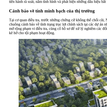
tiến hành rà soát, nắm tình hình và phát hiện những dấu hiệu bấ
Cảnh báo về tính minh bạch của thị trường
Tại cơ quan điều tra, trước những chứng cứ không thể chối cãi
chuông cảnh báo về tình trạng trục lợi chính sách tại các dự án
mở rộng phạm vi điều tra, củng cố hồ sơ để xử lý nghiêm các đối
kẽ hở cho tội phạm hoạt động.