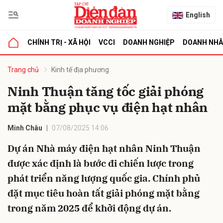
English
CHÍNH TRỊ - XÃ HỘI
VCCI
DOANH NGHIỆP
DOANH NH
bình luận
Trang chủ
Kinh tế địa phương
Ninh Thuận tăng tốc giải phóng
mặt bằng phục vụ điện hạt nhân
Minh Châu
07/08/2025 14:06
Dự án Nhà máy điện hạt nhân Ninh Thuận
được xác định là bước đi chiến lược trong
Hủy
G
phát triển năng lượng quốc gia. Chính phủ
đặt mục tiêu hoàn tất giải phóng mặt bằng
trong năm 2025 để khởi động dự án.