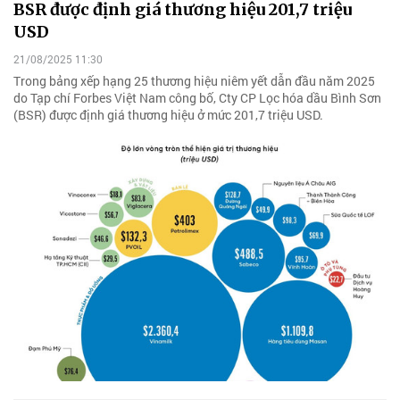
BSR được định giá thương hiệu 201,7 triệu
USD
21/08/2025 11:30
Trong bảng xếp hạng 25 thương hiệu niêm yết dẫn đầu năm 2025
do Tạp chí Forbes Việt Nam công bố, Cty CP Lọc hóa dầu Bình Sơn
(BSR) được định giá thương hiệu ở mức 201,7 triệu USD.