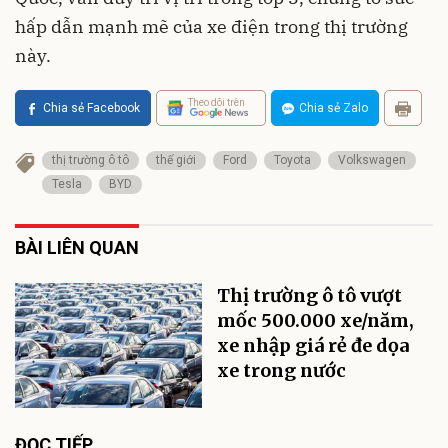
hấp dẫn mạnh mẽ của xe điện trong thị trường
này.
Theo dõi trên
Chia sẻ Facebook
Chia sẻ Zalo
thị trường ô tô
thế giới
Ford
Toyota
Volkswagen
Tesla
BYD
BÀI LIÊN QUAN
Thị trường ô tô vượt
mốc 500.000 xe/năm,
xe nhập giá rẻ đe dọa
xe trong nước
ĐỌC TIẾP