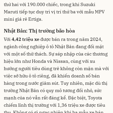
thứ hai với 190.000 chiếc, trong khi Suzuki
Maruti tiếp tục duy trì vị trí thứ ba với mẫu MPV
mini giá rẻ Ertiga.
Nhật Bản: Thị trường bão hòa
Với
4,42 triệu xe
được bán ra trong năm 2024,
ngành công nghiệp ô tô Nhật Bản đang đối mặt
với một số thử thách. Sự sáp nhập của các thương
hiệu lớn như Honda và Nissan, cùng với xu
hướng người tiêu dùng trẻ không còn mặn mà với
việc sở hữu ô tô riêng, đã khiến doanh số bán
hàng trong nước giảm sút. Tuy nhiên, mặc dù thị
trường Nhật Bản có quy mô tương đối nhỏ, sức
mạnh của nó vẫn rất đáng kể. Đặc biệt, Toyota
chiếm lĩnh thị trường với 1,36 triệu xe được tiêu
thụ. Không có gì ngạc nhiên khi ba mẫu xe bán