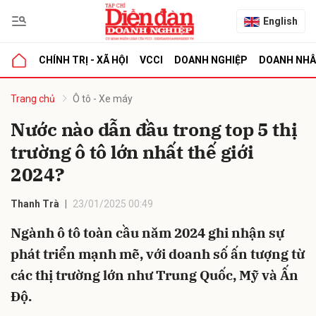
English
CHÍNH TRỊ - XÃ HỘI
VCCI
DOANH NGHIỆP
DOANH NH
bình luận
Trang chủ
Ô tô - Xe máy
Nước nào dẫn đầu trong top 5 thị
trường ô tô lớn nhất thế giới
2024?
Thanh Trà
23/01/2025 00:49
Ngành ô tô toàn cầu năm 2024 ghi nhận sự
Hủy
G
phát triển mạnh mẽ, với doanh số ấn tượng từ
các thị trường lớn như Trung Quốc, Mỹ và Ấn
Độ.