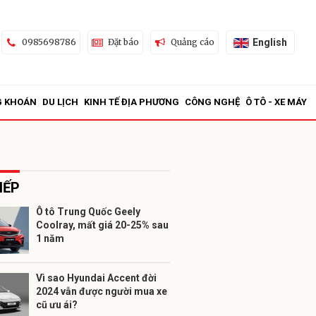
English
0985698786
Đặt báo
Quảng cáo
G KHOÁN
DU LỊCH
KINH TẾ ĐỊA PHƯƠNG
CÔNG NGHỆ
Ô TÔ - XE MÁY
IẾP
Ô tô Trung Quốc Geely
Coolray, mất giá 20-25% sau
ửi
1 năm
Vì sao Hyundai Accent đời
2024 vẫn được người mua xe
cũ ưu ái?