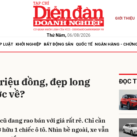
GIỚI THIỆU
bình luận
Thứ Năm,
06/08/2026
P LUẬT
KHỞI NGHIỆP
BẤT ĐỘNG SẢN
QUỐC TẾ
NGÂN HÀNG - CHỨN
triệu đồng, đẹp long
ĐỌC T
ớc về?
Hủy
G
cũ đang rao bán với giá rất rẻ. Chỉ cần
 hữu 1 chiếc ô tô. Nhìn bề ngoài, xe vẫn