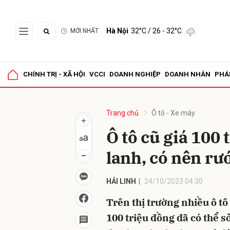
Hà Nội
32°C
/ 26 - 32°C
MỚI NHẤT
Gửi 
CHÍNH TRỊ - XÃ HỘI
VCCI
DOANH NGHIỆP
DOANH NHÂN
PHÁ
Trang chủ
Ô tô - Xe máy
Ô tô cũ giá 100 
lanh, có nên rư
HẢI LINH
24/10/2023 04:30
Trên thị trường nhiều ô tô 
100 triệu đồng đã có thể sở