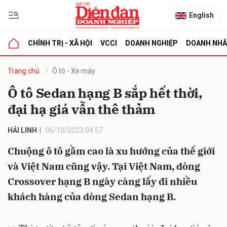
English
CHÍNH TRỊ - XÃ HỘI
VCCI
DOANH NGHIỆP
DOANH NH
bình luận
Trang chủ
Ô tô - Xe máy
Ô tô Sedan hạng B sắp hết thời,
đại hạ giá vẫn thê thảm
HẢI LINH
06/10/2023 04:57
Chuộng ô tô gầm cao là xu hướng của thế giới
và Việt Nam cũng vậy. Tại Việt Nam, dòng
Hủy
G
Crossover hạng B ngày càng lấy đi nhiều
khách hàng của dòng Sedan hạng B.