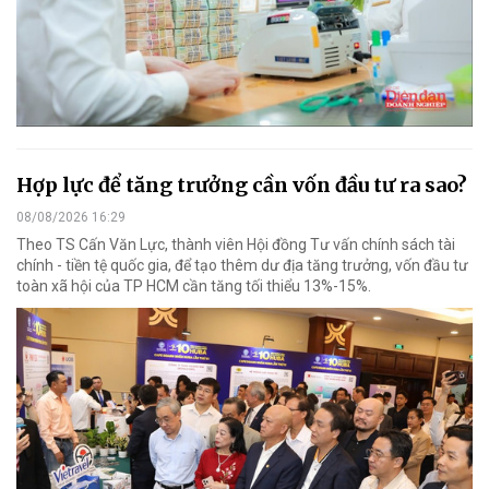
Hợp lực để tăng trưởng cần vốn đầu tư ra sao?
08/08/2026 16:29
Theo TS Cấn Văn Lực, thành viên Hội đồng Tư vấn chính sách tài
chính - tiền tệ quốc gia, để tạo thêm dư địa tăng trưởng, vốn đầu tư
toàn xã hội của TP HCM cần tăng tối thiểu 13%-15%.