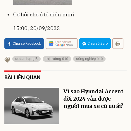
Cơ hội cho ô tô điện mini
15:00, 20/09/2023
Theo dõi trên
Chia sẻ Facebook
Chia sẻ Zalo
sedan hạng B
thị trường ô tô
công nghiệp ô tô
BÀI LIÊN QUAN
Vì sao Hyundai Accent
đời 2024 vẫn được
người mua xe cũ ưu ái?