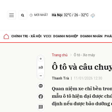
Hà Nội
32°C
/ 26 - 32°C
MỚI NHẤT
Gửi 
CHÍNH TRỊ - XÃ HỘI
VCCI
DOANH NGHIỆP
DOANH NHÂN
PHÁ
Trang chủ
Ô tô - Xe máy
Ô tô và câu chu
Thanh Trà
11/01/2026 12:30
Quan niệm xe chỉ bền tron
mẫu ô tô hiện đại được ch
định nếu được bảo dưỡng 