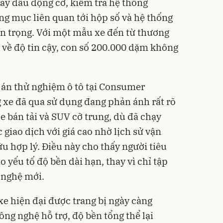
hay dầu động cơ, kiểm tra hệ thống
ng mục liên quan tới hộp số và hệ thống
uan trọng. Với một mẫu xe đến từ thương
 về độ tin cậy, con số 200.000 dặm không
 án thử nghiệm ô tô tại Consumer
g xe đã qua sử dụng đang phản ánh rất rõ
 bán tải và SUV cỡ trung, dù đã chạy
giao dịch với giá cao nhờ lịch sử vận
ữu hợp lý. Điều này cho thấy người tiêu
 yếu tố độ bền dài hạn, thay vì chỉ tập
 nghệ mới.
xe hiện đại được trang bị ngày càng
ông nghệ hỗ trợ, độ bền tổng thể lại