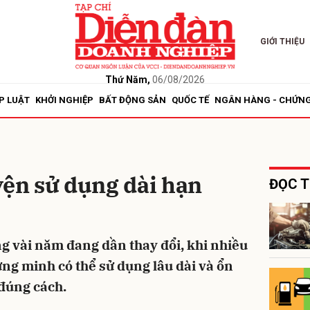
GIỚI THIỆU
bình luận
Thứ Năm,
06/08/2026
P LUẬT
KHỞI NGHIỆP
BẤT ĐỘNG SẢN
QUỐC TẾ
NGÂN HÀNG - CHỨN
yện sử dụng dài hạn
ĐỌC T
Hủy
G
g vài năm đang dần thay đổi, khi nhiều
ứng minh có thể sử dụng lâu dài và ổn
đúng cách.