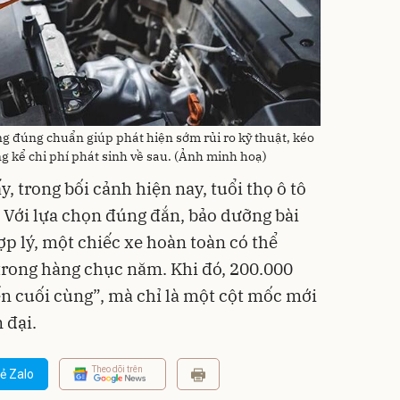
g đúng chuẩn giúp phát hiện sớm rủi ro kỹ thuật, kéo
g kể chi phí phát sinh về sau. (Ảnh minh hoạ)
, trong bối cảnh hiện nay, tuổi thọ ô tô
. Với lựa chọn đúng đắn, bảo dưỡng bài
p lý, một chiếc xe hoàn toàn có thể
rong hàng chục năm. Khi đó, 200.000
n cuối cùng”, mà chỉ là một cột mốc mới
 đại.
Theo dõi trên
ẻ Zalo