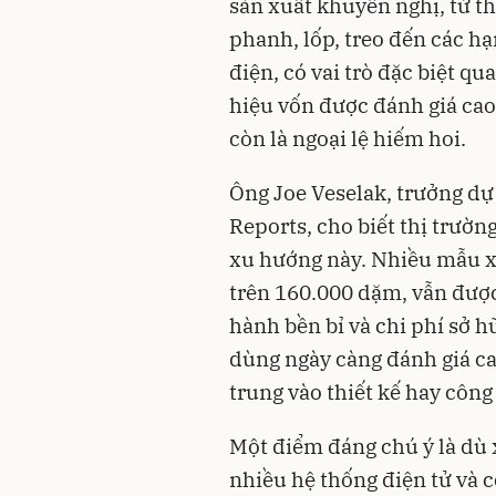
sản xuất khuyến nghị, từ t
phanh, lốp, treo đến các hạ
điện, có vai trò đặc biệt q
hiệu vốn được đánh giá cao
còn là ngoại lệ hiếm hoi.
Ông Joe Veselak, trưởng dự
Reports, cho biết thị trườn
xu hướng này. Nhiều mẫu xe
trên 160.000 dặm, vẫn được 
hành bền bỉ và chi phí sở h
dùng ngày càng đánh giá cao
trung vào thiết kế hay công
Một điểm đáng chú ý là dù 
nhiều hệ thống điện tử và c