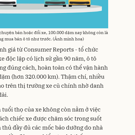
 chuyện bán hoặc đổi xe, 100.000 dặm nay không còn là
ong mua bán ô tô như trước. (Ảnh minh hoạ)
ánh giá từ Consumer Reports - tổ chức
 độc lập có lịch sử gần 90 năm, ô tô
ng đúng cách, hoàn toàn có thể vận hành
dặm (hơn 320.000 km). Thậm chí, nhiều
cao trên thị trường xe cũ chính nhờ danh
dài.
h tuổi thọ của xe không còn nằm ở việc
cách chiếc xe được chăm sóc trong suốt
n thủ đầy đủ các mốc bảo dưỡng do nhà