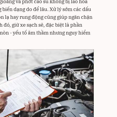
gioăng và phớt cao su không bị lão hóa
g biến dạng do để lâu. Xử lý sớm các dấu
ồn lạ hay rung động cũng giúp ngăn chặn
 đó, giữ xe sạch sẽ, đặc biệt là phần
mòn - yếu tố âm thầm nhưng nguy hiểm