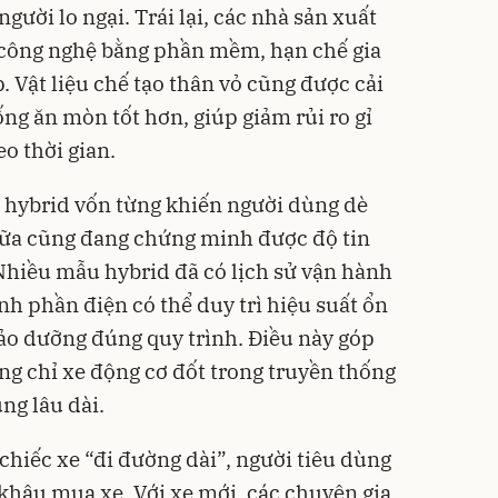
ười lo ngại. Trái lại, các nhà sản xuất
p công nghệ bằng phần mềm, hạn chế gia
p. Vật liệu chế tạo thân vỏ cũng được cải
ống ăn mòn tốt hơn, giúp giảm rủi ro gỉ
eo thời gian.
 hybrid vốn từng khiến người dùng dè
 chữa cũng đang chứng minh được độ tin
 Nhiều mẫu hybrid đã có lịch sử vận hành
ành phần điện có thể duy trì hiệu suất ổn
ảo dưỡng đúng quy trình. Điều này góp
ng chỉ xe động cơ đốt trong truyền thống
ng lâu dài.
chiếc xe “đi đường dài”, người tiêu dùng
 khâu mua xe. Với xe mới, các chuyên gia