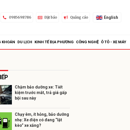
English
0985698786
Đặt báo
Quảng cáo
G KHOÁN
DU LỊCH
KINH TẾ ĐỊA PHƯƠNG
CÔNG NGHỆ
Ô TÔ - XE MÁY
IẾP
Chậm bảo dưỡng xe: Tiết
kiệm trước mắt, trả giá gấp
ửi
bội sau này
Chạy êm, ít hỏng, bảo dưỡng
nhẹ: Xe điện có đang “lật
kèo” xe xăng?