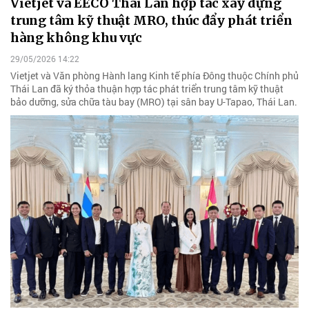
Vietjet và EECO Thái Lan hợp tác xây dựng
trung tâm kỹ thuật MRO, thúc đẩy phát triển
hàng không khu vực
29/05/2026 14:22
Vietjet và Văn phòng Hành lang Kinh tế phía Đông thuộc Chính phủ
Thái Lan đã ký thỏa thuận hợp tác phát triển trung tâm kỹ thuật
bảo dưỡng, sửa chữa tàu bay (MRO) tại sân bay U-Tapao, Thái Lan.