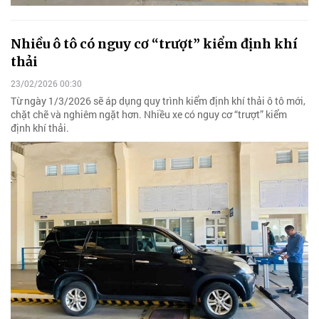
Nhiều ô tô có nguy cơ “trượt” kiểm định khí
thải
23/02/2026 00:30
Từ ngày 1/3/2026 sẽ áp dụng quy trình kiểm định khí thải ô tô mới,
chặt chẽ và nghiêm ngặt hơn. Nhiều xe có nguy cơ “trượt” kiểm
định khí thải.