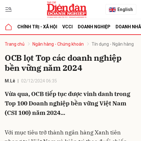
English
CHÍNH TRỊ - XÃ HỘI
VCCI
DOANH NGHIỆP
DOANH NH
bình luận
Trang chủ
Ngân hàng - Chứng khoán
Tín dụng - Ngân hàng
OCB lọt Top các doanh nghiệp
bền vững năm 2024
M.Lê
02/12/2024 06:35
Vừa qua, OCB tiếp tục được vinh danh trong
Top 100 Doanh nghiệp bền vững Việt Nam
Hủy
G
(CSI 100) năm 2024...
Với mục tiêu trở thành ngân hàng Xanh tiên