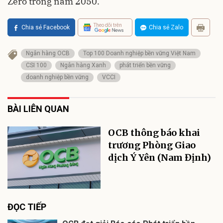
Zero trong năm 2050.
Theo dõi trên
Chia sẻ Facebook
Chia sẻ Zalo
Ngân hàng OCB
Top 100 Doanh nghiệp bền vững Việt Nam
CSI 100
Ngân hàng Xanh
phát triển bền vững
doanh nghiệp bền vững
VCCI
BÀI LIÊN QUAN
OCB thông báo khai
trương Phòng Giao
dịch Ý Yên (Nam Định)
ĐỌC TIẾP