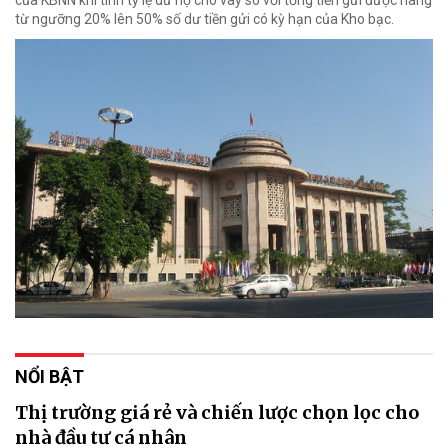
của KBNN khi tính tỷ lệ dư nợ cho vay so với tổng tiền gửi được nâng
từ ngưỡng 20% lên 50% số dư tiền gửi có kỳ hạn của Kho bạc.
NỔI BẬT
Thị trường giá rẻ và chiến lược chọn lọc cho
nhà đầu tư cá nhân