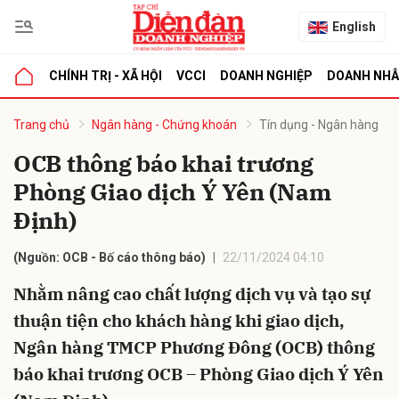
English
CHÍNH TRỊ - XÃ HỘI
VCCI
DOANH NGHIỆP
DOANH NH
bình luận
Trang chủ
Ngân hàng - Chứng khoán
Tín dụng - Ngân hàng
OCB thông báo khai trương
Phòng Giao dịch Ý Yên (Nam
Định)
(Nguồn: OCB - Bố cáo thông báo)
22/11/2024 04:10
Nhằm nâng cao chất lượng dịch vụ và tạo sự
Hủy
G
thuận tiện cho khách hàng khi giao dịch,
Ngân hàng TMCP Phương Đông (OCB) thông
báo khai trương OCB – Phòng Giao dịch Ý Yên