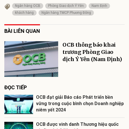
Ngân hàng OCB
Phòng Giao dịch Ý Yên
Nam Định
khách hàng
Ngân hàng TMCP Phương Đông
BÀI LIÊN QUAN
OCB thông báo khai
trương Phòng Giao
dịch Ý Yên (Nam Định)
ĐỌC TIẾP
OCB đạt giải Báo cáo Phát triển bền
vững trong cuộc bình chọn Doanh nghiệp
niêm yết 2024
OCB được vinh danh Thương hiệu quốc