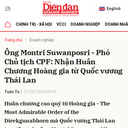
English
CHÍNH TRỊ - XÃ HỘI
VCCI
DOANH NGHIỆP
DOANH NH
bình luận
Trang chủ
Doanh nghiệp
Ông Montri Suwanposri - Phó
Chủ tịch CPF: Nhận Huân
Chương Hoàng gia từ Quốc vương
Thái Lan
Tuấn Tú
27/05/2024 09:09
Hủy
G
Huân chương cao quý từ Hoàng gia - The
Most Admirable Order of the
Direkgunabhorn mà Quốc vương Thái Lan