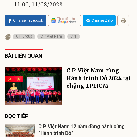
11:00, 11/08/2023
Theo dõi trên
Chia sẻ Facebook
Chia sẻ Zalo
C.P Group
C.P Việt Nam
CPF
BÀI LIÊN QUAN
C.P. Việt Nam cùng
Hành trình Đỏ 2024 tại
chặng TP.HCM
ĐỌC TIẾP
C.P. Việt Nam: 12 năm đồng hành cùng
“Hành trình Đỏ”