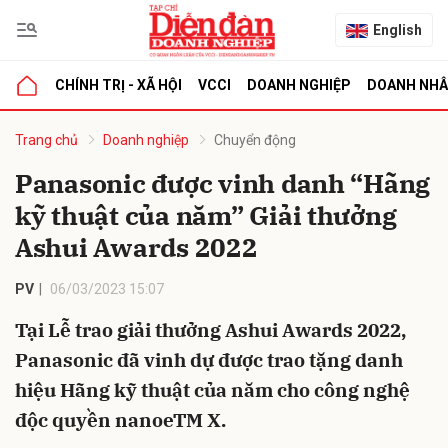
English
CHÍNH TRỊ - XÃ HỘI
VCCI
DOANH NGHIỆP
DOANH NH
bình luận
Trang chủ
Doanh nghiệp
Chuyển động
Panasonic được vinh danh “Hãng
kỹ thuật của năm” Giải thưởng
Ashui Awards 2022
PV
06/03/2023 15:07
Tại Lễ trao giải thưởng Ashui Awards 2022,
Hủy
G
Panasonic đã vinh dự được trao tặng danh
hiệu Hãng kỹ thuật của năm cho công nghệ
độc quyền nanoeTM X.