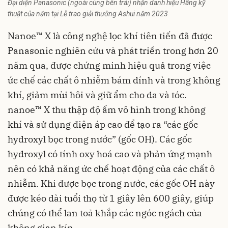
Đại diện Panasonic (ngoài cùng bên trái) nhận danh hiệu Hãng kỹ
thuật của năm tại Lễ trao giải thưởng Ashui năm 2023
Nanoe™ X là công nghệ lọc khí tiên tiến đã được
Panasonic nghiên cứu và phát triển trong hơn 20
năm qua, được chứng minh hiệu quả trong việc
ức chế các chất ô nhiễm bám dính và trong không
khí, giảm mùi hôi và giữ ẩm cho da và tóc.
nanoe™ X thu thập độ ẩm vô hình trong không
khí và sử dụng điện áp cao để tạo ra “các gốc
hydroxyl bọc trong nước” (gốc OH). Các gốc
hydroxyl có tính oxy hoá cao và phản ứng mạnh
nên có khả năng ức chế hoạt động của các chất ô
nhiễm. Khi được bọc trong nước, các gốc OH này
được kéo dài tuổi thọ từ 1 giây lên 600 giây, giúp
chúng có thể lan toả khắp các ngóc ngách của
không gian kín.