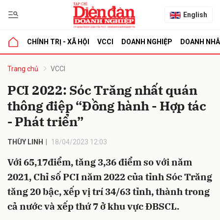
English
CHÍNH TRỊ - XÃ HỘI
VCCI
DOANH NGHIỆP
DOANH NH
bình luận
Trang chủ
VCCI
PCI 2022: Sóc Trăng nhất quán
thông điệp “Đồng hành - Hợp tác
- Phát triển”
THÙY LINH
18/04/2023 12:03
Với 65,17điểm, tăng 3,36 điểm so với năm
Hủy
G
2021, Chỉ số PCI năm 2022 của tỉnh Sóc Trăng
tăng 20 bậc, xếp vị trí 34/63 tỉnh, thành trong
cả nước và xếp thứ 7 ở khu vực ĐBSCL.