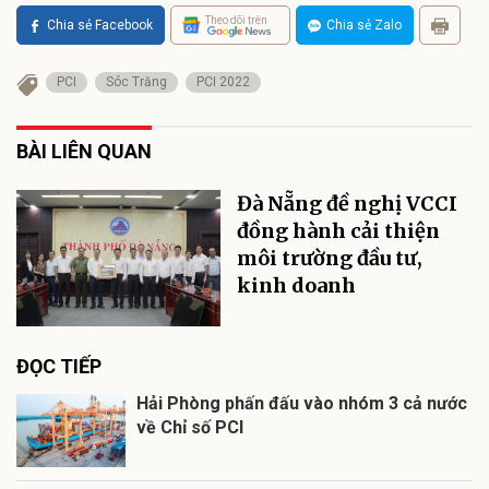
Theo dõi trên
Chia sẻ Facebook
Chia sẻ Zalo
PCI
Sóc Trăng
PCI 2022
BÀI LIÊN QUAN
Đà Nẵng đề nghị VCCI
đồng hành cải thiện
môi trường đầu tư,
kinh doanh
ĐỌC TIẾP
Hải Phòng phấn đấu vào nhóm 3 cả nước
về Chỉ số PCI