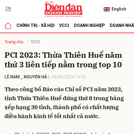
English
CHÍNH TRỊ - XÃ HỘI
VCCI
DOANH NGHIỆP
DOANH NH
bình luận
Trang chủ
VCCI
PCI 2023: Thừa Thiên Huế năm
thứ 3 liên tiếp nằm trong top 10
LÊ NAM _ NGUYỄN HÀ
09/05/2024 15:00
Theo công bố Báo cáo Chỉ số PCI năm 2023,
tỉnh Thừa Thiên Huế đứng thứ 8 trong bảng
Hủy
G
xếp hạng 30 tỉnh, thành phố có chất lượng
điều hành kinh tế tốt nhất cả nước.