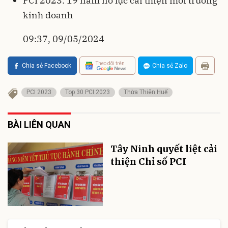
PCI 2023: 19 năm nỗ lực cải thiện môi trường
kinh doanh
09:37, 09/05/2024
Theo dõi trên
Chia sẻ Facebook
Chia sẻ Zalo
PCI 2023
Top 30 PCI 2023
Thừa Thiên Huế
BÀI LIÊN QUAN
Tây Ninh quyết liệt cải
thiện Chỉ số PCI