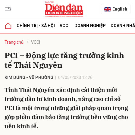
English
CHÍNH TRỊ - XÃ HỘI
VCCI
DOANH NGHIỆP
DOANH NH
bình luận
Trang chủ
VCCI
PCI – Động lực tăng trưởng kinh
tế Thái Nguyên
KIM DUNG - VŨ PHƯỜNG
04/05/2023 12:26
Tỉnh Thái Nguyên xác định cải thiện môi
trường đầu tư kinh doanh, nâng cao chỉ số
Hủy
G
PCI là một trong những giải pháp quan trọng
góp phần đảm bảo tăng trưởng bền vững cho
nền kinh tế.