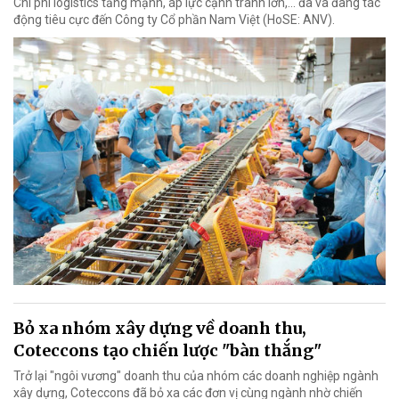
Chi phí logistics tăng mạnh, áp lực cạnh tranh lớn,... đã và đang tác
động tiêu cực đến Công ty Cổ phần Nam Việt (HoSE: ANV).
Bỏ xa nhóm xây dựng về doanh thu,
Coteccons tạo chiến lược "bàn thắng"
Trở lại "ngôi vương" doanh thu của nhóm các doanh nghiệp ngành
xây dựng, Coteccons đã bỏ xa các đơn vị cùng ngành nhờ chiến