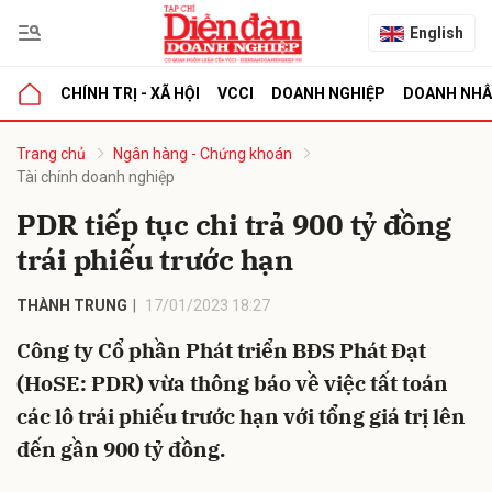
English
CHÍNH TRỊ - XÃ HỘI
VCCI
DOANH NGHIỆP
DOANH NH
bình luận
Trang chủ
Ngân hàng - Chứng khoán
Tài chính doanh nghiệp
PDR tiếp tục chi trả 900 tỷ đồng
trái phiếu trước hạn
THÀNH TRUNG
17/01/2023 18:27
Công ty Cổ phần Phát triển BĐS Phát Đạt
Hủy
G
(HoSE: PDR) vừa thông báo về việc tất toán
các lô trái phiếu trước hạn với tổng giá trị lên
đến gần 900 tỷ đồng.