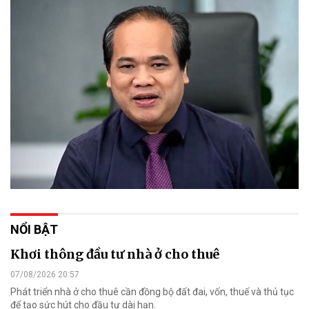
NỔI BẬT
Khơi thông đầu tư nhà ở cho thuê
07/08/2026 20:57
Phát triển nhà ở cho thuê cần đồng bộ đất đai, vốn, thuế và thủ tục
để tạo sức hút cho đầu tư dài hạn.