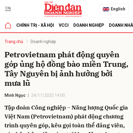
English
CHÍNH TRỊ - XÃ HỘI
VCCI
DOANH NGHIỆP
DOANH NH
bình luận
Trang chủ
Doanh nghiệp
Petrovietnam phát động quyên
góp ủng hộ đồng bào miền Trung,
Tây Nguyên bị ảnh hưởng bởi
mưa lũ
Minh Ngọc
24/11/2025 14:00
Hủy
G
Tập đoàn Công nghiệp – Năng lượng Quốc gia
Việt Nam (Petrovietnam) phát động chương
trình quyên góp, kêu gọi toàn thể đảng viên,