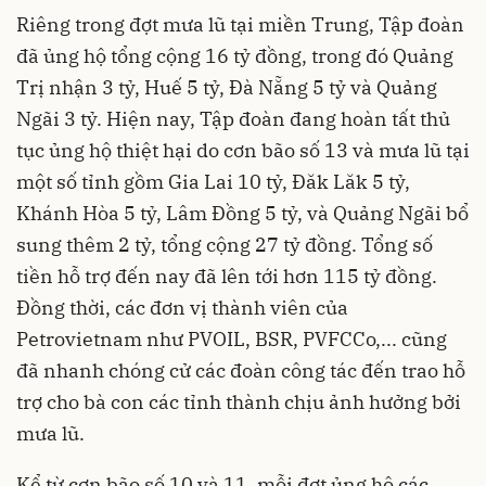
Riêng trong đợt mưa lũ tại miền Trung, Tập đoàn
đã ủng hộ tổng cộng 16 tỷ đồng, trong đó Quảng
Trị nhận 3 tỷ, Huế 5 tỷ, Đà Nẵng 5 tỷ và Quảng
Ngãi 3 tỷ. Hiện nay, Tập đoàn đang hoàn tất thủ
tục ủng hộ thiệt hại do cơn bão số 13 và mưa lũ tại
một số tỉnh gồm Gia Lai 10 tỷ, Đăk Lăk 5 tỷ,
Khánh Hòa 5 tỷ, Lâm Đồng 5 tỷ, và Quảng Ngãi bổ
sung thêm 2 tỷ, tổng cộng 27 tỷ đồng. Tổng số
tiền hỗ trợ đến nay đã lên tới hơn 115 tỷ đồng.
Đồng thời, các đơn vị thành viên của
Petrovietnam như PVOIL, BSR, PVFCCo,... cũng
đã nhanh chóng cử các đoàn công tác đến trao hỗ
trợ cho bà con các tỉnh thành chịu ảnh hưởng bởi
mưa lũ.
Kể từ cơn bão số 10 và 11, mỗi đợt ủng hộ các