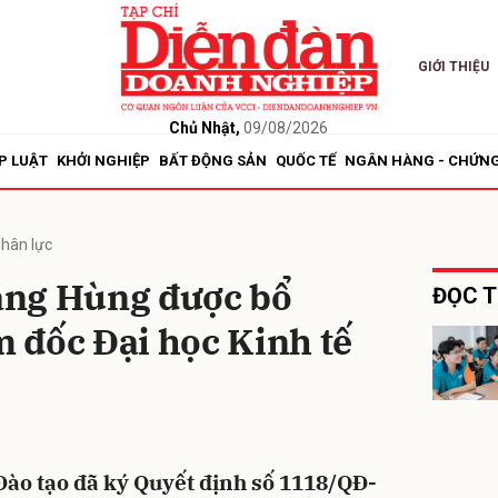
GIỚI THIỆU
bình luận
Chủ Nhật,
09/08/2026
P LUẬT
KHỞI NGHIỆP
BẤT ĐỘNG SẢN
QUỐC TẾ
NGÂN HÀNG - CHỨN
hân lực
ang Hùng được bổ
ĐỌC T
 đốc Đại học Kinh tế
Hủy
G
Đào tạo đã ký Quyết định số 1118/QĐ-