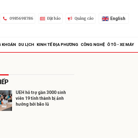
English
0985698786
Đặt báo
Quảng cáo
G KHOÁN
DU LỊCH
KINH TẾ ĐỊA PHƯƠNG
CÔNG NGHỆ
Ô TÔ - XE MÁY
IẾP
UEH hỗ trợ gần 3000 sinh
viên 19 tỉnh thành bị ảnh
ửi
hưởng bởi bão lũ