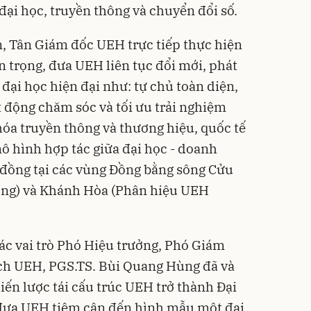
 đại học, truyền thông và chuyển đổi số.
n, Tân Giám đốc UEH trực tiếp thực hiện
n trọng, đưa UEH liên tục đổi mới, phát
 đại học hiện đại như: tự chủ toàn diện,
t động chăm sóc và tối ưu trải nghiệm
óa truyền thông và thương hiệu, quốc tế
mô hình hợp tác giữa đại học - doanh
 đồng tại các vùng Đồng bằng sông Cửu
ng) và Khánh Hòa (Phân hiệu UEH
.
ác vai trò Phó Hiệu trưởng, Phó Giám
ch UEH, PGS.TS. Bùi Quang Hùng đã và
hiến lược tái cấu trúc UEH trở thành Đại
đưa UEH tiệm cận đến hình mẫu một đại