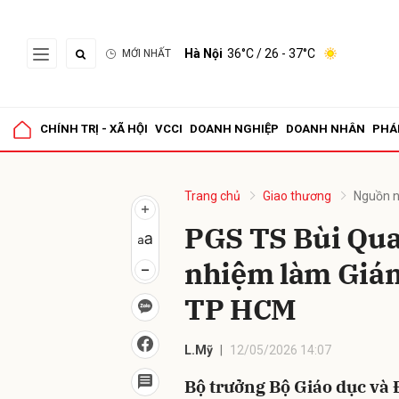
Hà Nội
36°C
/ 26 - 37°C
MỚI NHẤT
Gửi 
CHÍNH TRỊ - XÃ HỘI
VCCI
DOANH NGHIỆP
DOANH NHÂN
PHÁ
Trang chủ
Giao thương
Nguồn n
PGS TS Bùi Qu
nhiệm làm Giám
TP HCM
L.Mỹ
12/05/2026 14:07
Bộ trưởng Bộ Giáo dục và 