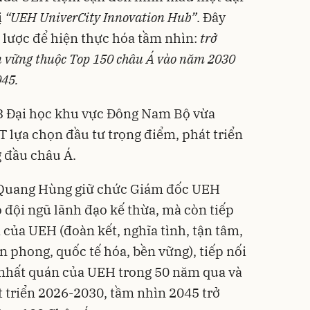
ị
“UEH UniverCity Innovation Hub”
. Đây
 lược để hiện thực hóa tầm nhìn:
trở
n vững thuộc Top 150 châu Á vào năm 2030
045.
 3 Đại học khu vực Đông Nam Bộ vừa
lựa chọn đầu tư trọng điểm, phát triển
g đầu châu Á.
 Quang Hùng giữ chức Giám đốc UEH
 đội ngũ lãnh đạo kế thừa, mà còn tiếp
a của UEH (đoàn kết, nghĩa tình, tận tâm,
n phong, quốc tế hóa, bền vững), tiếp nối
ển nhất quán của UEH trong 50 năm qua và
t triển 2026-2030, tầm nhìn 2045 trở