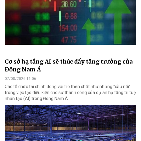
Cơ sở hạ tầng AI sẽ thúc đẩy tăng trưởng của
Đông Nam Á
07/08/2026 11:06
Các tổ chức tài chính đóng vai trò then chốt như những "cầu nối"
trong việc tạo điều kiện cho sự thành công của dự án hạ tầng trí tuệ
nhân tạo (AI) trong Đông Nam Á.