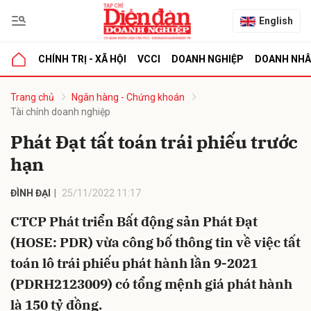
English
CHÍNH TRỊ - XÃ HỘI
VCCI
DOANH NGHIỆP
DOANH NH
bình luận
Trang chủ
Ngân hàng - Chứng khoán
Tài chính doanh nghiệp
Phát Đạt tất toán trái phiếu trước
hạn
ĐÌNH ĐẠI
25/11/2022 11:17
CTCP Phát triển Bất động sản Phát Đạt
Hủy
G
(HOSE: PDR) vừa công bố thông tin về việc tất
toán lô trái phiếu phát hành lần 9-2021
(PDRH2123009) có tổng mệnh giá phát hành
là 150 tỷ đồng.