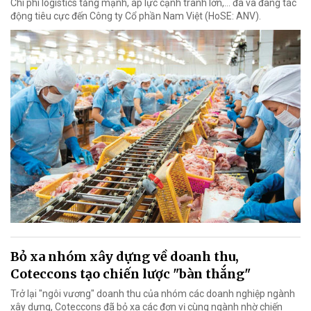
Chi phí logistics tăng mạnh, áp lực cạnh tranh lớn,... đã và đang tác
động tiêu cực đến Công ty Cổ phần Nam Việt (HoSE: ANV).
Bỏ xa nhóm xây dựng về doanh thu,
Coteccons tạo chiến lược "bàn thắng"
Trở lại "ngôi vương" doanh thu của nhóm các doanh nghiệp ngành
xây dựng, Coteccons đã bỏ xa các đơn vị cùng ngành nhờ chiến