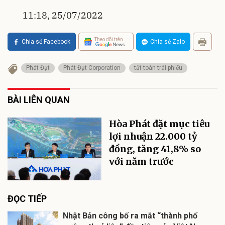
11:18, 25/07/2022
Theo dõi trên
Chia sẻ Facebook
Chia sẻ Zalo
Phát Đạt
Phát Đạt Corporation
tất toán trái phiếu
BÀI LIÊN QUAN
Hòa Phát đặt mục tiêu
lợi nhuận 22.000 tỷ
đồng, tăng 41,8% so
với năm trước
ĐỌC TIẾP
Nhật Bản công bố ra mắt “thành phố