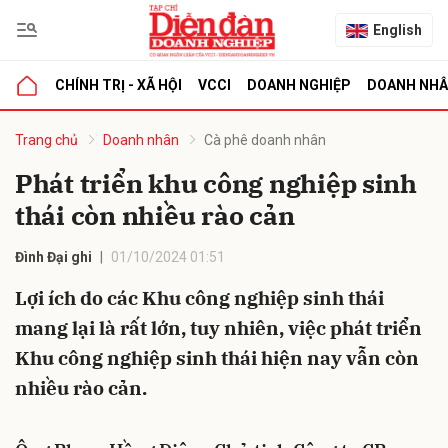
English
CHÍNH TRỊ - XÃ HỘI
VCCI
DOANH NGHIỆP
DOANH NH
bình luận
Trang chủ
Doanh nhân
Cà phê doanh nhân
Phát triển khu công nghiệp sinh
thái còn nhiều rào cản
Đình Đại ghi
01/10/2024 01:51
Lợi ích do các Khu công nghiệp sinh thái
mang lại là rất lớn, tuy nhiên, việc phát triển
Hủy
G
Khu công nghiệp sinh thái hiện nay vẫn còn
nhiều rào cản.