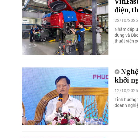
VinFast
điện, t
22/10/2025
Nhằm đáp ứn
dụng và Đào 
thuật viên x
Nghệ 
khởi n
12/10/2025
Tỉnh hướng t
doanh nghiệ