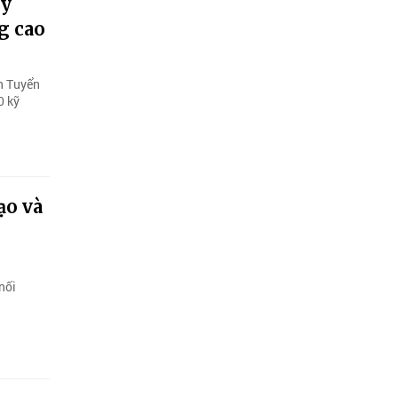
áy
g cao
h Tuyển
0 kỹ
ạo và
nối