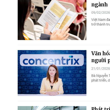
ngành
09/02/2026
Việt Nam đa
trở thành t
Văn hó
người p
21/01/2026
Bà Nguyễn T
phát triển, 
Phát tr