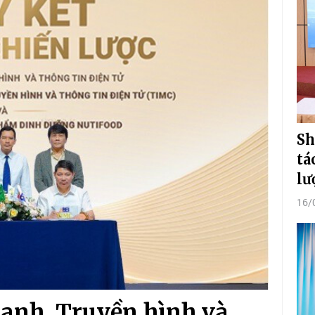
Sh
tá
lư
16/
hanh, Truyền hình và