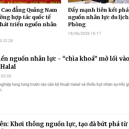
 Cao đẳng Quảng Nam
Đẩy mạnh liên kết phát
ờng hợp tác quốc tế
nguồn nhân lực du lịch
hát triển nguồn nhân
Phòng
18/06/2026 16:17
6 22:26
iển nguồn nhân lực - “chìa khoá” mở lối vào
 Halal
 02:05
ghiệp lúng túng trước rào cản kỹ thuật Halal và thiếu hụt nhân sự Hồi g
h.
ên: Khơi thông nguồn lực, tạo đà bứt phá từ 