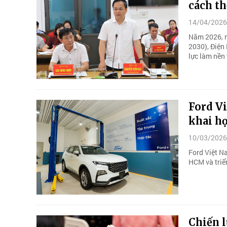
cách th
14/04/2026
Năm 2026, nă
2030), Điện
lực làm nền
Ford Vi
khai h
10/03/2026
Ford Việt N
HCM và triể
Chiến l