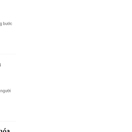
ng bước
n
 người
khóa