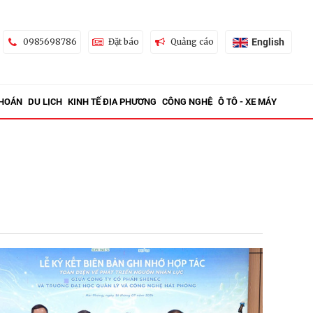
English
0985698786
Đặt báo
Quảng cáo
KHOÁN
DU LỊCH
KINH TẾ ĐỊA PHƯƠNG
CÔNG NGHỆ
Ô TÔ - XE MÁY