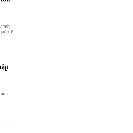
ư một
quốc tế.
hập
guồn