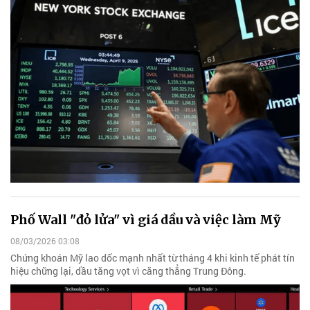
Phố Wall "đỏ lửa" vì giá dầu và việc làm Mỹ
08/03/2026 03:08
Chứng khoán Mỹ lao dốc mạnh nhất từ tháng 4 khi kinh tế phát tín
hiệu chững lại, dầu tăng vọt vì căng thẳng Trung Đông.