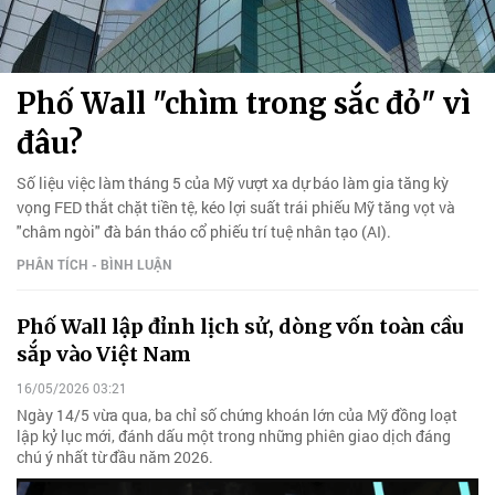
Phố Wall "chìm trong sắc đỏ" vì
đâu?
Số liệu việc làm tháng 5 của Mỹ vượt xa dự báo làm gia tăng kỳ
vọng FED thắt chặt tiền tệ, kéo lợi suất trái phiếu Mỹ tăng vọt và
"châm ngòi" đà bán tháo cổ phiếu trí tuệ nhân tạo (AI).
PHÂN TÍCH - BÌNH LUẬN
Phố Wall lập đỉnh lịch sử, dòng vốn toàn cầu
sắp vào Việt Nam
16/05/2026 03:21
Ngày 14/5 vừa qua, ba chỉ số chứng khoán lớn của Mỹ đồng loạt
lập kỷ lục mới, đánh dấu một trong những phiên giao dịch đáng
chú ý nhất từ đầu năm 2026.