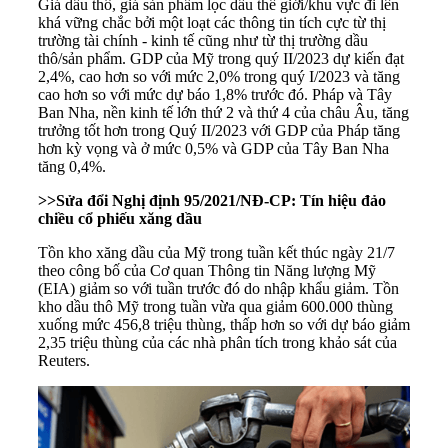
Giá dầu thô, giá sản phẩm lọc dầu thế giới/khu vực đi lên
khá vững chắc bởi một loạt các thông tin tích cực từ thị
trường tài chính - kinh tế cũng như từ thị trường dầu
thô/sản phẩm. GDP của Mỹ trong quý II/2023 dự kiến đạt
2,4%, cao hơn so với mức 2,0% trong quý I/2023 và tăng
cao hơn so với mức dự báo 1,8% trước đó. Pháp và Tây
Ban Nha, nền kinh tế lớn thứ 2 và thứ 4 của châu Âu, tăng
trưởng tốt hơn trong Quý II/2023 với GDP của Pháp tăng
hơn kỳ vọng và ở mức 0,5% và GDP của Tây Ban Nha
tăng 0,4%.
>>
Sửa đổi Nghị định 95/2021/NĐ-CP: Tín hiệu đảo
chiều cổ phiếu xăng dầu
Tồn kho xăng dầu của Mỹ trong tuần kết thúc ngày 21/7
theo công bố của Cơ quan Thông tin Năng lượng Mỹ
(EIA) giảm so với tuần trước đó do nhập khẩu giảm. Tồn
kho dầu thô Mỹ trong tuần vừa qua giảm 600.000 thùng
xuống mức 456,8 triệu thùng, thấp hơn so với dự báo giảm
2,35 triệu thùng của các nhà phân tích trong khảo sát của
Reuters.