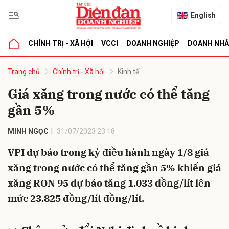
English
CHÍNH TRỊ - XÃ HỘI
VCCI
DOANH NGHIỆP
DOANH NH
bình luận
Trang chủ
Chính trị - Xã hội
Kinh tế
Giá xăng trong nước có thể tăng
gần 5%
MINH NGỌC
31/07/2023 23:18
VPI dự báo trong kỳ điều hành ngày 1/8 giá
xăng trong nước có thể tăng gần 5% khiến giá
Hủy
G
xăng RON 95 dự báo tăng 1.033 đồng/lít lên
mức 23.825 đồng/lít đồng/lít.