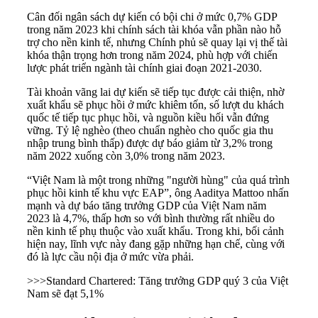
Cân đối ngân sách dự kiến có bội chi ở mức 0,7% GDP
trong năm 2023 khi chính sách tài khóa vẫn phần nào hỗ
trợ cho nền kinh tế, nhưng Chính phủ sẽ quay lại vị thế tài
khóa thận trọng hơn trong năm 2024, phù hợp với chiến
lược phát triển ngành tài chính giai đoạn 2021-2030.
Tài khoản vãng lai dự kiến sẽ tiếp tục được cải thiện, nhờ
xuất khẩu sẽ phục hồi ở mức khiêm tốn, số lượt du khách
quốc tế tiếp tục phục hồi, và nguồn kiều hối vẫn đứng
vững. Tỷ lệ nghèo (theo chuẩn nghèo cho quốc gia thu
nhập trung bình thấp) được dự báo giảm từ 3,2% trong
năm 2022 xuống còn 3,0% trong năm 2023.
“Việt Nam là một trong những "người hùng" của quá trình
phục hồi kinh tế khu vực EAP”, ông Aaditya Mattoo nhấn
mạnh và dự báo tăng trưởng GDP của Việt Nam năm
2023 là 4,7%, thấp hơn so với bình thường rất nhiều do
nền kinh tế phụ thuộc vào xuất khẩu. Trong khi, bối cảnh
hiện nay, lĩnh vực này đang gặp những hạn chế, cùng với
đó là lực cầu nội địa ở mức vừa phải.
>>>
Standard Chartered: Tăng trưởng GDP quý 3 của Việt
Nam sẽ đạt 5,1%