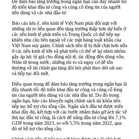
Để đảm bảo tăng trưởng trong ngắn hạn cần đẩy nhanh tốc
độ triển khai đầu tư công và củng cố lòng tin của người
tiêu dùng và các nhà đầu tư.
Báo cáo lưu ý, nền kinh tế Việt Nam phải đối mặt với
những rủi ro liên quan đến tăng trưởng thấp hơn dự kiến ở
các nền kinh tế phát triển và Trung Quốc có thể tiếp tục
khiến nhu cầu bên ngoài về các mặt hàng xuất khẩu của
Việt Nam suy giảm. Chính sách tiền tệ bị thắt chặt hơn nữa
ở các nền kinh tế lớn và phát triển có thể sẽ lại nhen nhóm
gây áp lực tỷ giá cho đồng nội tệ, tác động đến dòng vốn.
Nhìn từ trong nước, những rủi ro và nguy cơ dễ tổn
thương về tài chính gia tăng đòi hỏi phải theo dõi sát sao
và tiếp tục đổi mới.
Điều quan trọng để đảm bảo tăng trưởng trong ngắn hạn là
đẩy nhanh tốc độ triển khai đầu tư công và củng cố lòng
tin của người tiêu dùng và các nhà đầu tư. Do đó trong
ngắn hạn, báo cáo khuyến nghị chính sách tài khóa nên
tiếp tục hỗ trợ cho tổng cầu. Ngân sách đầu tư được triển
khai đầy đủ, kết hợp với các bước nhằm tháo gỡ ách tắc về
thủ tục đầu tư công, là cách để nâng đầu tư công lên 7,1%
GDP trong năm 2023, so với 5,5% trong năm 2022, qua
đó sẽ hỗ trợ cho tổng cầu.