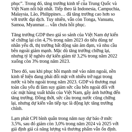
phục”. Trong đó, tăng trưởng kinh tế của Trung Quốc và
Việt Nam nổi bật nhất. Tiếp theo là Indonesia, Campuchia,
Malaysia, Lào, Philippines… đã tăng trưởng cao hơn so
với trước đại dịch. Tuy nhiên, vẫn còn Tonga, Vanuatu,
Samoa, Myanmar… vẫn chưa hồi phục.
Tăng trưởng GDP theo giá so sánh của Việt Nam dự kiến
sẽ chững lại còn 4,7% trong năm 2023 do tiêu dùng tư
nhân yếu đi, thị trường bất động sản ảm đạm, và nhu cầu
bên ngoài giảm mạnh. Mặc dù tăng trưởng chững lại,
nhưng tỷ lệ nghèo dự kiến giảm từ 3,2% trong năm 2022
xuống còn 3% trong năm 2023.
Theo đó, sau khi phục hồi mạnh mẽ vào năm ngoái, nền
kinh tế hiện đang phải đối mặt với nhiều trở ngại trong
nước và bên ngoài trong năm 2023. GDP và thương mại
toàn cầu yếu đi làm suy giảm sức cầu bên ngoài đối với
các mặt hàng xuất khẩu của Việt Nam, gây ảnh hưởng đến
tăng trưởng. Đồng thời, sức cầu trong nước cũng chững
lại, nhưng dự kiến vẫn tiếp tục là động lực tăng trưởng
chính.
Lạm phát CPI bình quân trong năm nay dự báo ở mức
3,5%, sau đó giảm còn 3,0% trong năm 2024 và 2025 với
giả định giá cả năng lượng và thương phẩm vẫn ổn định.