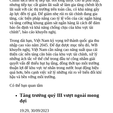
Chính sách tiền tệ tiếp tục nới lỏng được cho là phù hợp,
nhưng tiếp tục cắt giảm lãi suất sẽ làm gia tăng chênh lệch
lãi suất với các thị trường trên toàn cầu, có khả năng gây
áp lực đến tỷ giá. Để giảm nhẹ rủi ro tài chính đang gia
tăng, các biện pháp nâng cao tỷ lệ vốn của các ngân hàng
và tăng cường khung giám sát ngân hàng là cách để đảm
bảo ổn định và khả năng chống chịu của khu vực tài
chính”, báo cáo khuyến nghị.
Trong dài hạn, Việt Nam kỳ vọng trở thành quốc gia thu
nhập cao vào năm 2045. Để đạt được mục tiêu đó, WB
khuyến nghị, Việt Nam cần nâng cao năng suất qua cải
thiện các nền tảng căn bản của khu vực tài chính, xử lý
những ách tắc về thể chế trong đầu tư công nhằm giải
quyết vấn đề thiếu hụt hạ tầng, đồng thời tạo môi trường
thuận lợi để khu vực tư nhân trong nước hoạt động hiệu
quả hơn, bên cạnh việc xử lý những rủi ro về biến đổi khí
hậu và bền vững môi trường.
Có thể bạn quan tâm
Tăng trưởng quý III vượt ngoài mong
đợi
19:29, 30/09/2023