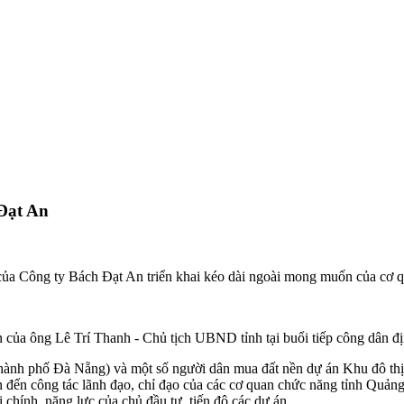
Đạt An
a Công ty Bách Đạt An triển khai kéo dài ngoài mong muốn của cơ q
a ông Lê Trí Thanh - Chủ tịch UBND tỉnh tại buổi tiếp công dân đị
thành phố Đà Nẵng) và một số người dân mua đất nền dự án
Khu đô th
n công tác lãnh đạo, chỉ đạo của các cơ quan chức năng tỉnh Quảng N
 chính, năng lực của chủ đầu tư, tiến độ các dự án,…