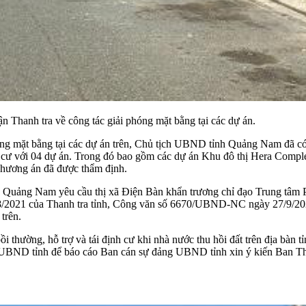
 Thanh tra về công tác giải phóng mặt bằng tại các dự án.
i phóng mặt bằng tại các dự án trên, Chủ tịch UBND tỉnh Quảng Na
ịnh cư với 04 dự án. Trong đó bao gồm các dự án Khu đô thị Hera Com
phương án đã được thẩm định.
ỉnh Quảng Nam yêu cầu thị xã Điện Bàn khẩn trương chỉ đạo Trung tâm P
/8/2021 của Thanh tra tỉnh, Công văn số 6670/UBND-NC ngày 27/9/202
trên.
 bồi thường, hỗ trợ và tái định cư khi nhà nước thu hồi đất trên địa b
 về UBND tỉnh để báo cáo Ban cán sự đảng UBND tỉnh xin ý kiến Ban T