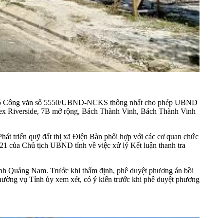
m đã có Công văn số 5550/UBND-NCKS thống nhất cho phép UBND
plex Riverside, 7B mở rộng, Bách Thành Vinh, Bách Thành Vinh
hát triển quỹ đất thị xã Điện Bàn phối hợp với các cơ quan chức
1 của Chủ tịch UBND tỉnh về việc xử lý Kết luận thanh tra
àn tỉnh Quảng Nam. Trước khi thẩm định, phê duyệt phương án bồi
hường vụ Tỉnh ủy xem xét, có ý kiến trước khi phê duyệt phương