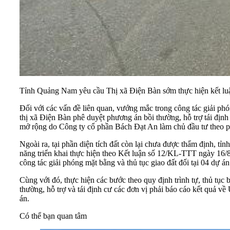
Tỉnh Quảng Nam yêu cầu Thị xã Điện Bàn sớm thực hiện kết luận
Đối với các vấn đề liên quan, vướng mắc trong công tác giả
thị xã Điện Bàn phê duyệt phương án bồi thường, hỗ trợ tái đ
mở rộng do Công ty cổ phần Bách Đạt An làm chủ đầu tư theo 
Ngoài ra, tại phần diện tích đất còn lại chưa được thẩm định, t
năng triển khai thực hiện theo Kết luận số 12/KL-TTT ngày 16
công tác giải phóng mặt bằng và thủ tục giao đất đối tại 04 dự án 
Cùng với đó, thực hiện các bước theo quy định trình tự, thủ tục
thường, hỗ trợ và tái định cư các đơn vị phải báo cáo kết quả
án.
Có thể bạn quan tâm