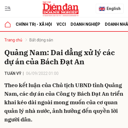
English
CHÍNH TRỊ - XÃ HỘI
VCCI
DOANH NGHIỆP
DOANH NH
bình luận
Trang chủ
Bất động sản
Quảng Nam: Dai dẳng xử lý các
dự án của Bách Đạt An
TUẤN VỸ
06/09/2022 01:00
Theo kết luận của Chủ tịch UBND tỉnh Quảng
Nam, các dự án của Công ty Bách Đạt An triển
Hủy
G
khai kéo dài ngoài mong muốn của cơ quan
quản lý nhà nước, ảnh hưởng đến quyền lời
người dân.