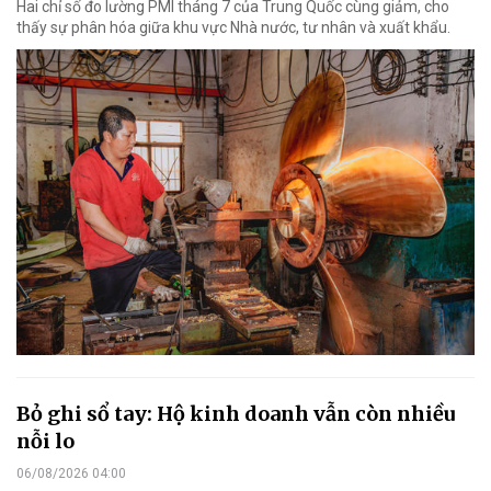
Hai chỉ số đo lường PMI tháng 7 của Trung Quốc cùng giảm, cho
thấy sự phân hóa giữa khu vực Nhà nước, tư nhân và xuất khẩu.
Bỏ ghi sổ tay: Hộ kinh doanh vẫn còn nhiều
nỗi lo
06/08/2026 04:00