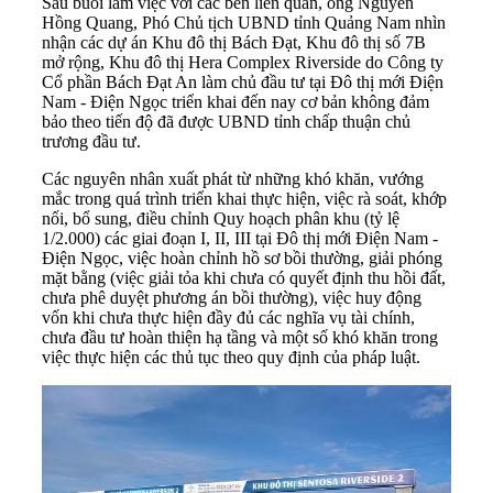
Sau buổi làm việc với các bên liên quan, ông Nguyễn
Hồng Quang, Phó Chủ tịch UBND tỉnh Quảng Nam nhìn
nhận các dự án Khu đô thị Bách Đạt, Khu đô thị số 7B
mở rộng, Khu đô thị Hera Complex Riverside do Công ty
Cổ phần
Bách Đạt An
làm chủ đầu tư tại Đô thị mới Điện
Nam - Điện Ngọc triển khai đến nay cơ bản không đảm
bảo theo tiến độ đã được UBND tỉnh chấp thuận chủ
trương đầu tư.
Các nguyên nhân xuất phát từ những khó khăn, vướng
mắc trong quá trình triển khai thực hiện, việc rà soát, khớp
nối, bổ sung, điều chỉnh Quy hoạch phân khu (tỷ lệ
1/2.000) các giai đoạn I, II, III tại Đô thị mới Điện Nam -
Điện Ngọc, việc hoàn chỉnh hồ sơ bồi thường, giải phóng
mặt bằng (việc giải tỏa khi chưa có quyết định thu hồi đất,
chưa phê duyệt phương án bồi thường), việc huy động
vốn khi chưa thực hiện đầy đủ các nghĩa vụ tài chính,
chưa đầu tư hoàn thiện hạ tầng và một số khó khăn trong
việc thực hiện các thủ tục theo quy định của pháp luật.