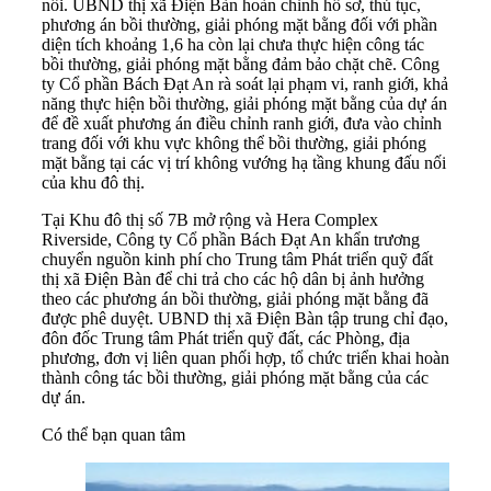
nối. UBND thị xã Điện Bàn hoàn chỉnh hồ sơ, thủ tục,
phương án bồi thường, giải phóng mặt bằng đối với phần
diện tích khoảng 1,6 ha còn lại chưa thực hiện công tác
bồi thường, giải phóng mặt bằng đảm bảo chặt chẽ. Công
ty Cổ phần Bách Đạt An rà soát lại phạm vi, ranh giới, khả
năng thực hiện bồi thường, giải phóng mặt bằng của dự án
để đề xuất phương án điều chỉnh ranh giới, đưa vào chỉnh
trang đối với khu vực không thể bồi thường, giải phóng
mặt bằng tại các vị trí không vướng hạ tầng khung đấu nối
của khu đô thị.
Tại Khu đô thị số 7B mở rộng và Hera Complex
Riverside, Công ty Cổ phần Bách Đạt An khẩn trương
chuyển nguồn kinh phí cho Trung tâm Phát triển quỹ đất
thị xã Điện Bàn để chi trả cho các hộ dân bị ảnh hưởng
theo các phương án bồi thường, giải phóng mặt bằng đã
được phê duyệt. UBND thị xã Điện Bàn tập trung chỉ đạo,
đôn đốc Trung tâm Phát triển quỹ đất, các Phòng, địa
phương, đơn vị liên quan phối hợp, tổ chức triển khai hoàn
thành công tác bồi thường, giải phóng mặt bằng của các
dự án.
Có thể bạn quan tâm