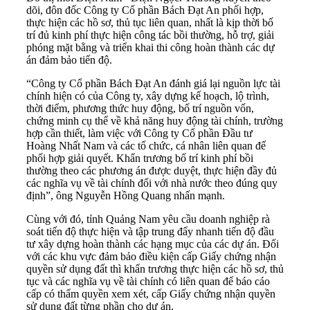
dõi, đôn đốc Công ty Cổ phần Bách Đạt An phối hợp,
thực hiện các hồ sơ, thủ tục liên quan, nhất là kịp thời bố
trí đủ kinh phí thực hiện công tác bồi thường, hỗ trợ, giải
phóng mặt bằng và triển khai thi công hoàn thành các dự
án đảm bảo tiến độ.
“Công ty Cổ phần Bách Đạt An đánh giá lại nguồn lực tài
chính hiện có của Công ty, xây dựng kế hoạch, lộ trình,
thời điểm, phương thức huy động, bố trí nguồn vốn,
chứng minh cụ thể về khả năng huy động tài chính, trường
hợp cần thiết, làm việc với Công ty Cổ phần Đầu tư
Hoàng Nhất Nam và các tổ chức, cá nhân liên quan để
phối hợp giải quyết. Khẩn trương bố trí kinh phí bồi
thường theo các phương án được duyệt, thực hiện đầy đủ
các nghĩa vụ về tài chính đối với nhà nước theo đúng quy
định”, ông Nguyễn Hồng Quang nhấn mạnh.
Cùng với đó, tỉnh Quảng Nam yêu cầu doanh nghiệp rà
soát tiến độ thực hiện và tập trung đẩy nhanh tiến độ đầu
tư xây dựng hoàn thành các hạng mục của các dự án. Đối
với các khu vực đảm bảo điều kiện cấp Giấy chứng nhận
quyền sử dụng đất thì khẩn trương thực hiện các hồ sơ, thủ
tục và các nghĩa vụ về tài chính có liên quan để báo cáo
cấp có thẩm quyền xem xét, cấp Giấy chứng nhận quyền
sử dụng đất từng phần cho dự án.