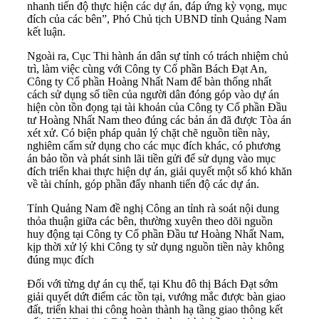
nhanh tiến độ thực hiện các dự án, đáp ứng kỳ vọng, mục
đích của các bên”, Phó Chủ tịch UBND tỉnh Quảng Nam
kết luận.
Ngoài ra, Cục Thi hành án dân sự tỉnh có trách nhiệm chủ
trì, làm việc cùng với Công ty Cổ phần Bách Đạt An,
Công ty Cổ phần Hoàng Nhất Nam để bàn thống nhất
cách sử dụng số tiền của người dân đóng góp vào dự án
hiện còn tồn đọng tại tài khoản của Công ty Cổ phần Đầu
tư Hoàng Nhất Nam theo đúng các bản án đã được Tòa án
xét xử. Có biện pháp quản lý chặt chẽ nguồn tiền này,
nghiêm cấm sử dụng cho các mục đích khác, có phương
án bảo tồn và phát sinh lãi tiền gửi để sử dụng vào mục
đích triển khai thực hiện dự án, giải quyết một số khó khăn
về tài chính, góp phần đẩy nhanh tiến độ các dự án.
Tỉnh Quảng Nam đề nghị Công an tỉnh rà soát nội dung
thỏa thuận giữa các bên, thường xuyên theo dõi nguồn
huy động tại Công ty Cổ phần Đầu tư Hoàng Nhất Nam,
kịp thời xử lý khi Công ty sử dụng nguồn tiền này không
đúng mục đích
Đối với từng dự án cụ thể, tại Khu đô thị Bách Đạt sớm
giải quyết dứt điểm các tồn tại, vướng mắc được bàn giao
đất, triển khai thi công hoàn thành hạ tầng giao thông kết