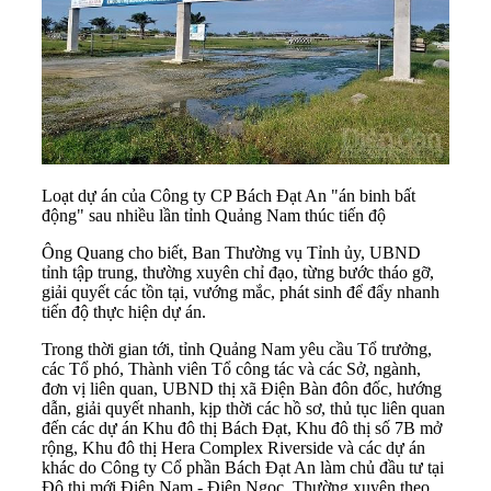
Loạt dự án của Công ty CP Bách Đạt An "án binh bất
động" sau nhiều lần tỉnh Quảng Nam thúc tiến độ
Ông Quang cho biết, Ban Thường vụ Tỉnh ủy, UBND
tỉnh tập trung, thường xuyên chỉ đạo, từng bước tháo gỡ,
giải quyết các tồn tại, vướng mắc, phát sinh để đẩy nhanh
tiến độ thực hiện dự án.
Trong thời gian tới, tỉnh Quảng Nam yêu cầu Tổ trưởng,
các Tổ phó, Thành viên Tổ công tác và các Sở, ngành,
đơn vị liên quan, UBND thị xã Điện Bàn đôn đốc, hướng
dẫn, giải quyết nhanh, kịp thời các hồ sơ, thủ tục liên quan
đến các dự án Khu đô thị Bách Đạt, Khu đô thị số 7B mở
rộng, Khu đô thị Hera Complex Riverside và các dự án
khác do Công ty Cổ phần Bách Đạt An làm chủ đầu tư tại
Đô thị mới Điện Nam - Điện Ngọc. Thường xuyên theo