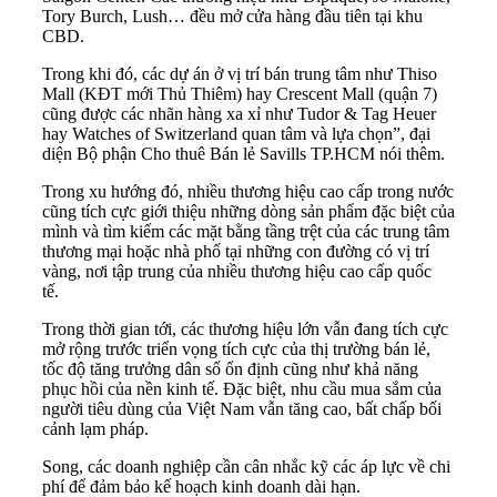
Tory Burch, Lush… đều mở cửa hàng đầu tiên tại khu
CBD.
Trong khi đó, các dự án ở vị trí bán trung tâm như Thiso
Mall (KĐT mới Thủ Thiêm) hay Crescent Mall (quận 7)
cũng được các nhãn hàng xa xỉ như Tudor & Tag Heuer
hay Watches of Switzerland quan tâm và lựa chọn”, đại
diện Bộ phận Cho thuê Bán lẻ Savills TP.HCM nói thêm.
Trong xu hướng đó, nhiều thương hiệu cao cấp trong nước
cũng tích cực giới thiệu những dòng sản phẩm đặc biệt của
mình và tìm kiếm các mặt bằng tầng trệt của các trung tâm
thương mại hoặc nhà phố tại những con đường có vị trí
vàng, nơi tập trung của nhiều thương hiệu cao cấp quốc
tế.
Trong thời gian tới, các thương hiệu lớn vẫn đang tích cực
mở rộng trước triển vọng tích cực của thị trường bán lẻ,
tốc độ tăng trưởng dân số ổn định cũng như khả năng
phục hồi của nền kinh tế. Đặc biệt, nhu cầu mua sắm của
người tiêu dùng của Việt Nam vẫn tăng cao, bất chấp bối
cảnh lạm pháp.
Song, các doanh nghiệp cần cân nhắc kỹ các áp lực về chi
phí để đảm bảo kế hoạch kinh doanh dài hạn.