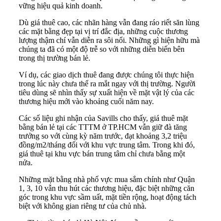
vững hiệu quả kinh doanh.
Dù giá thuê cao, các nhãn hàng vẫn đang ráo riết săn lùng
các mặt bằng đẹp tại vị trí đắc địa, những cuộc thương
lượng thậm chí vẫn diễn ra sôi nổi. Những gì hiện hữu mà
chúng ta đã có một độ trễ so với những diễn biến bên
trong thị trường bán lẻ.
Ví dụ, các giao dịch thuê đang được chúng tôi thực hiện
trong lúc này chưa thể ra mắt ngay với thị trường. Người
tiêu dùng sẽ nhìn thấy sự xuất hiện về mặt vật lý của các
thương hiệu mới vào khoảng cuối năm nay.
Các số liệu ghi nhận của Savills cho thấy, giá thuê mặt
bằng bán lẻ tại các TTTM ở TP.HCM vẫn giữ đà tăng
trưởng so với cùng kỳ năm trước, đạt khoảng 3,2 triệu
đồng/m2/tháng đối với khu vực trung tâm. Trong khi đó,
giá thuê tại khu vực bán trung tâm chỉ chưa bằng một
nửa.
Những mặt bằng nhà phố vực mua sắm chính như Quận
1, 3, 10 vẫn thu hút các thương hiệu, đặc biệt những căn
góc trong khu vực sầm uất, mặt tiền rộng, hoạt động tách
biệt với không gian riêng tư của chủ nhà.