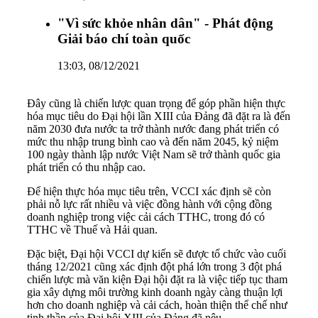
"Vì sức khỏe nhân dân" - Phát động
Giải báo chí toàn quốc
13:03, 08/12/2021
Đây cũng là chiến lược quan trọng để góp phần hiện thực
hóa mục tiêu do Đại hội lần XIII của Đảng đã đặt ra là đến
năm 2030 đưa nước ta trở thành nước đang phát triển có
mức thu nhập trung bình cao và đến năm 2045, kỷ niệm
100 ngày thành lập nước Việt Nam sẽ trở thành quốc gia
phát triển có thu nhập cao.
Để hiện thực hóa mục tiêu trên, VCCI xác định sẽ còn
phải nỗ lực rất nhiều và việc đồng hành với cộng đồng
doanh nghiệp trong việc cải cách TTHC, trong đó có
TTHC về Thuế và Hải quan.
Đặc biệt, Đại hội VCCI dự kiến sẽ được tổ chức vào cuối
tháng 12/2021 cũng xác định đột phá lớn trong 3 đột phá
chiến lược mà văn kiện Đại hội đặt ra là việc tiếp tục tham
gia xây dựng môi trường kinh doanh ngày càng thuận lợi
hơn cho doanh nghiệp và cải cách, hoàn thiện thể chế như
tinh thần của Đại hội XIII của Đảng đã nêu.