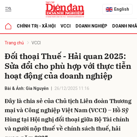
English
CHÍNH TRỊ - XÃ HỘI
VCCI
DOANH NGHIỆP
DOANH NH
bình luận
Trang chủ
VCCI
Đối thoại Thuế - Hải quan 2025:
Sửa đổi cho phù hợp với thực tiễn
hoạt động của doanh nghiệp
Bài & Ảnh: Gia Nguyễn
26/12/2025 11:16
Đây là chia sẻ của Chủ tịch Liên đoàn Thương
Hủy
G
mại và Công nghiệp Việt Nam (VCCI) – Hồ Sỹ
Hùng tại Hội nghị đối thoại giữa Bộ Tài chính
và người nộp thuế về chính sách thuế, hải