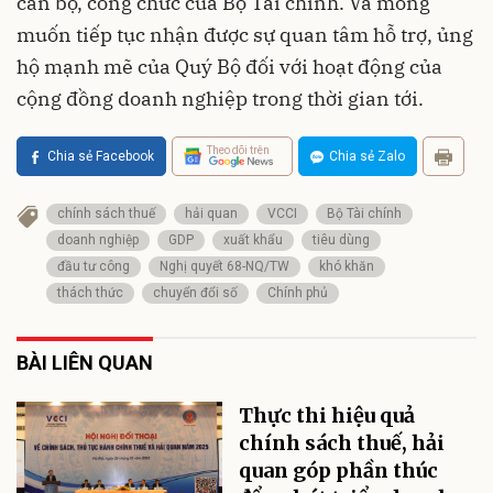
cán bộ, công chức của Bộ Tài chính. Và mong
muốn tiếp tục nhận được sự quan tâm hỗ trợ, ủng
hộ mạnh mẽ của Quý Bộ đối với hoạt động của
cộng đồng doanh nghiệp trong thời gian tới.
Theo dõi trên
Chia sẻ Facebook
Chia sẻ Zalo
chính sách thuế
hải quan
VCCI
Bộ Tài chính
doanh nghiệp
GDP
xuất khẩu
tiêu dùng
đầu tư công
Nghị quyết 68-NQ/TW
khó khăn
thách thức
chuyển đổi số
Chính phủ
BÀI LIÊN QUAN
Thực thi hiệu quả
chính sách thuế, hải
quan góp phần thúc