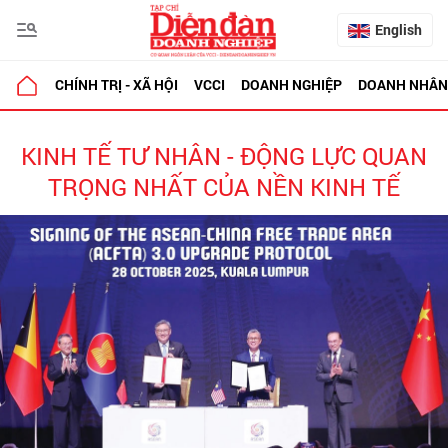
English
CHÍNH TRỊ - XÃ HỘI
VCCI
DOANH NGHIỆP
DOANH NHÂN
KINH TẾ TƯ NHÂN - ĐỘNG LỰC QUAN
TRỌNG NHẤT CỦA NỀN KINH TẾ