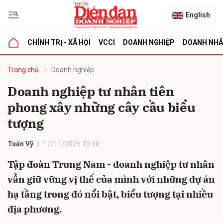
English
CHÍNH TRỊ - XÃ HỘI
VCCI
DOANH NGHIỆP
DOANH NH
bình luận
Trang chủ
Doanh nghiệp
Doanh nghiệp tư nhân tiên
phong xây những cây cầu biểu
tượng
Tuấn Vỹ
17/11/2025 10:30
Tập đoàn Trung Nam - doanh nghiệp tư nhân
Hủy
G
vẫn giữ vững vị thế của mình với những dự án
hạ tầng trong đó nổi bật, biểu tượng tại nhiều
địa phương.