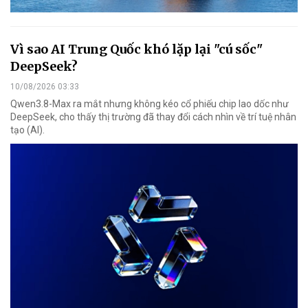
Vì sao AI Trung Quốc khó lặp lại "cú sốc"
DeepSeek?
10/08/2026 03:33
Qwen3.8-Max ra mắt nhưng không kéo cổ phiếu chip lao dốc như
DeepSeek, cho thấy thị trường đã thay đổi cách nhìn về trí tuệ nhân
tạo (AI).