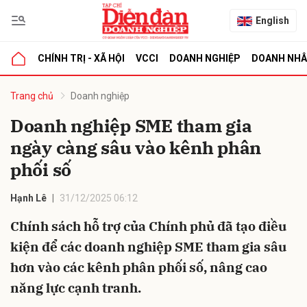
English
CHÍNH TRỊ - XÃ HỘI
VCCI
DOANH NGHIỆP
DOANH NH
bình luận
Trang chủ
Doanh nghiệp
Doanh nghiệp SME tham gia
ngày càng sâu vào kênh phân
phối số
Hạnh Lê
31/12/2025 06:12
Chính sách hỗ trợ của Chính phủ đã tạo điều
Hủy
G
kiện để các doanh nghiệp SME tham gia sâu
hơn vào các kênh phân phối số, nâng cao
năng lực cạnh tranh.