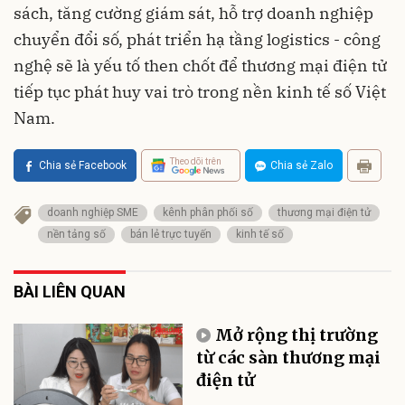
sách, tăng cường giám sát, hỗ trợ doanh nghiệp
chuyển đổi số, phát triển hạ tầng logistics - công
nghệ sẽ là yếu tố then chốt để thương mại điện tử
tiếp tục phát huy vai trò trong nền kinh tế số Việt
Nam.
Theo dõi trên
Chia sẻ Facebook
Chia sẻ Zalo
doanh nghiệp SME
kênh phân phối số
thương mại điện tử
nền tảng số
bán lẻ trực tuyến
kinh tế số
BÀI LIÊN QUAN
Mở rộng thị trường
từ các sàn thương mại
điện tử