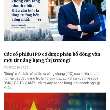
Các cổ phiếu IPO có được phân bổ dòng vốn
mới từ nâng hạng thị trường?
07/08/2026 04:05
"Sóng" chào bán cổ phần ra công chúng (IPO) của nhiều doanh
nghiệp bắt đầu dâng trở lại từ quý II/2026, với sự xuất hiện của
DMX, LPS, DVV, AMY... và tới đây sẽ còn hàng loạt doanh nghiệp
khác.