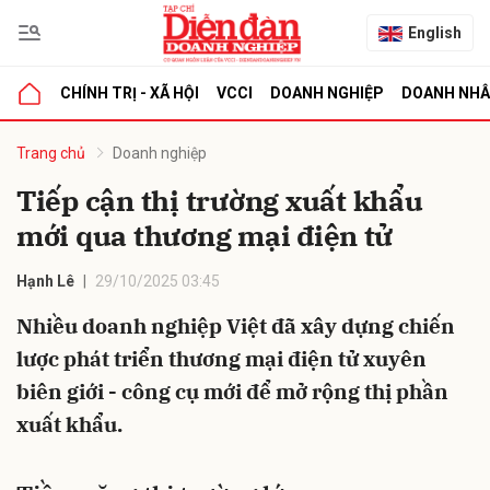
English
CHÍNH TRỊ - XÃ HỘI
VCCI
DOANH NGHIỆP
DOANH NH
bình luận
Trang chủ
Doanh nghiệp
Tiếp cận thị trường xuất khẩu
mới qua thương mại điện tử
Hạnh Lê
29/10/2025 03:45
Nhiều doanh nghiệp Việt đã xây dựng chiến
lược phát triển thương mại điện tử xuyên
Hủy
G
biên giới - công cụ mới để mở rộng thị phần
xuất khẩu.