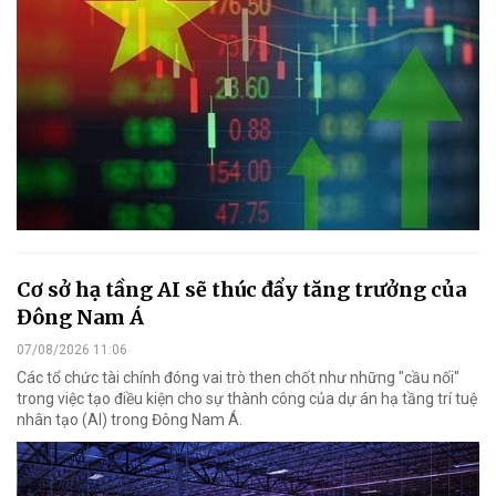
Cơ sở hạ tầng AI sẽ thúc đẩy tăng trưởng của
Đông Nam Á
07/08/2026 11:06
Các tổ chức tài chính đóng vai trò then chốt như những "cầu nối"
trong việc tạo điều kiện cho sự thành công của dự án hạ tầng trí tuệ
nhân tạo (AI) trong Đông Nam Á.