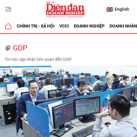
English
CHÍNH TRỊ - XÃ HỘI
VCCI
DOANH NGHIỆP
DOANH NHÂN
GDP
Tin tức cập nhật liên quan đến GDP