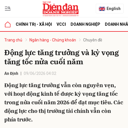
English
CHÍNH TRỊ - XÃ HỘI
VCCI
DOANH NGHIỆP
DOANH NH
bình luận
Trang chủ
Ngân hàng - Chứng khoán
Chuyên đề
Động lực tăng trưởng và kỳ vọng
tăng tốc nửa cuối năm
An Định
09/06/2026 04:02
Động lực tăng trưởng vẫn còn nguyên vẹn,
với hoạt động kinh tế được kỳ vọng tăng tốc
Hủy
G
trong nửa cuối năm 2026 để đạt mục tiêu. Các
động lực cho thị trường tài chính vẫn còn
phía trước.